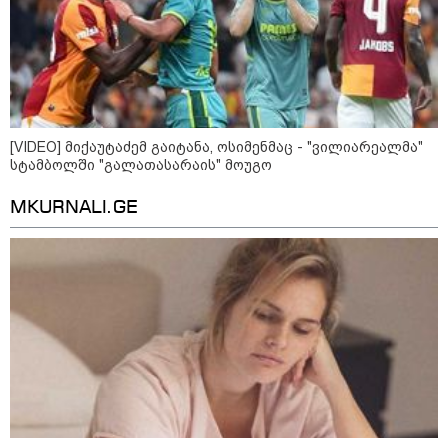
უწყობს ირანული
ტერორისტული ქსელების
უკანონო გაფართოებას, თუმცა
მაინც ამერიკას უყენებს
მოთხოვნებს?" - ჯო უილსონი
21:17 / 08-08-2026
აშშ-მა საქართველოში
[VIDEO] მიქაუტაძემ გაიტანა, ოსიმენმაც - "ვილიარეალმა"
დაფუძნებული კრიპტოკომპანია
დაასანქცირა
სტამბოლში "გალათასარაის" მოუგო
MKURNALI.GE
18:35 / 08-08-2026
"ბულგარეთის საჰაერო
სივრცეში დრონი აფეთქდა" -
ბულგარეთის პრემიერ-მინისტრი
კატეგორიის ყველა სიახლე