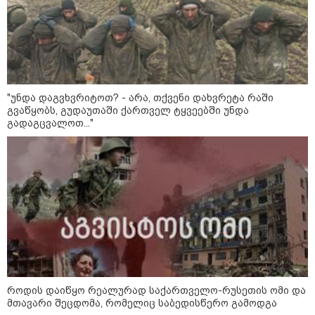
დღის ზოგადი
9
ასტროლოგიური
პროგნოზი
აგვისტო
"უნდა დაგვხვრიტოთ? - არა, თქვენი დახვრეტა რაში
გვაწყობს, გუდაუთაში ქართველ ტყვეებში უნდა
გადაგცვალოთ..."
აგვისტო აგარაკზე: ეს 5 საქმე
უნდა მოასწროთ შემოდგომის
დადგომამდე
ფული ამ ზოდიაქოს ნიშნების
ხელში აღმოჩნდება: ვინ
გამდიდრდება?
როდის დაიწყო რეალურად საქართველო-რუსეთის ომი და
მთავარი შეცდომა, რომელიც საბედისწერო გამოდგა