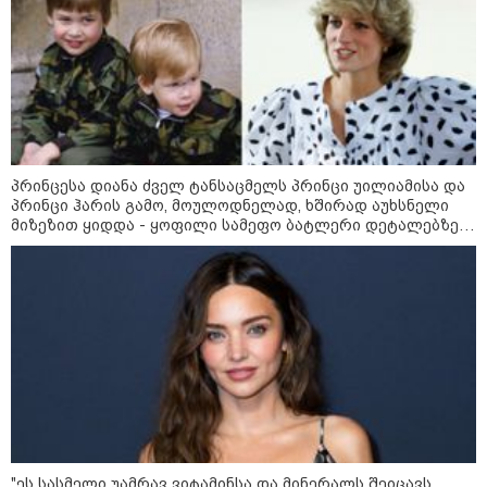
"უნდა დაგვხვრიტოთ? - არა,
თქვენი დახვრეტა რაში გვაწყობს,
გუდაუთაში ქართველ ტყვეებში
პრინცესა დიანა ძველ ტანსაცმელს პრინცი უილიამისა და
უნდა გადაგცვალოთ..."
პრინცი ჰარის გამო, მოულოდნელად, ხშირად აუხსნელი
მიზეზით ყიდდა - ყოფილი სამეფო ბატლერი დეტალებზე
საკუთარ წიგნში საუბრობს
როდის დაიწყო რეალურად
საქართველო-რუსეთის ომი და
მთავარი შეცდომა, რომელიც
საბედისწერო გამოდგა
შავ ზღვაში გემებზე
თავდასხმებმა რუსეთ-უკრაინის
ომში რეკორდული მასშტაბი
მიიღო
"ეს სასმელი უამრავ ვიტამინსა და მინერალს შეიცავს.