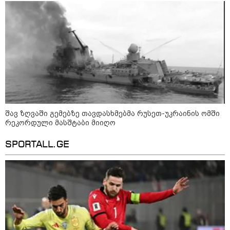
როგორ ჩავიცვათ 40 წლის
შემდეგ: მილიონერების
სტილისტის 8 ოქროს წესი და
აუცილებელი სამოსი
მსოფლიო
შავ ზღვაში გემებზე თავდასხმებმა რუსეთ-უკრაინის ომში
რეკორდული მასშტაბი მიიღო
SPORTALL.GE