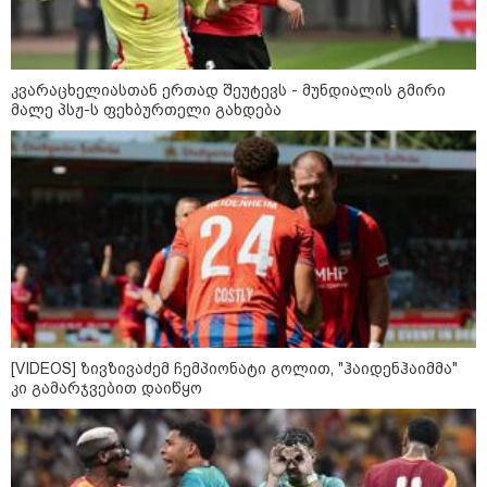
კვარაცხელიასთან ერთად შეუტევს - მუნდიალის გმირი
მალე პსჟ-ს ფეხბურთელი გახდება
13:15 / 08-08-2026
უძველესი სენი და ეპიდემია: აშშ-ში
ერთდროულად კეთრს და ნაწლავურ
ინფექციას ებრძვიან - რა უნდა ვიცოდეთ
და რამდენად სახიფათოა
10:17 / 09-08-2026
რუსებმა ხარკოვს და ოდესას
დაარტყეს, არიან დაღუპულები
და დაშავებულები - რა
ინფორმაციას ავრცელებს
[VIDEOS] ზივზივაძემ ჩემპიონატი გოლით, "ჰაიდენჰაიმმა"
ხარკოვის მერი?
კი გამარჯვებით დაიწყო
10:02 / 09-08-2026
"ქართული ოცნება” ხელს