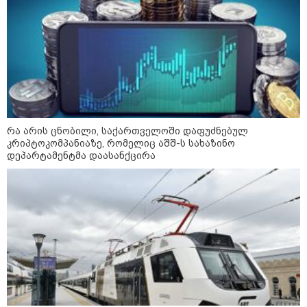
გმირების მემორიალზე
გაკეთდა" - "ნაციონალური
მოძრაობა"
19:03 / 08-08-2026
"მკაცრად ვგმობთ ირაკლი
კობახიძის განცხადებას" -
"კოალიცია ცვლილებისთვის"
რა არის ცნობილი, საქართველოში დაფუძნებულ
კრიპტოკომპანიაზე, რომელიც აშშ-ს სახაზინო
16:33 / 08-08-2026
დეპარტამენტმა დაასანქცირა
"გიორგი ბარამიძემ რაღაც
არასწორად ჩამოაყალიბა,
მაგრამ ნამდვილად არ
ეკუთვნის წიხლი ივანიშვილის
ღალატზე დაფუძნებული
დიქტატურის მსახურებისგან" -
მიხეილ სააკაშვილი
16:22 / 08-08-2026
"აი, ეს არის სამშობლოს
ღალატი" - როგორ ეხმაურება
ნიკა გვარამია აგვისტოს ომთან
დაკავშირებით ირაკლი