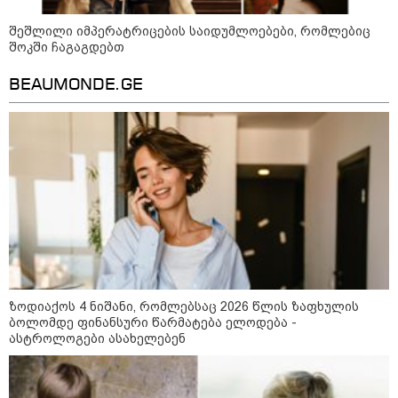
"ბავშვობიდან ასე ვარ..
ფანატიკურად ვარ შეყვარებული
შეშლილი იმპერატრიცების საიდუმლოებები, რომლებიც
საქართველოზე" - გაიცანით
მარტინ გუიმჯიანი, ქართულ
შოკში ჩაგაგდებთ
ენასა და საქართველოზე
შეყვარებული სომეხი ბიჭი
BEAUMONDE.GE
23:15 / 07-08-2026
ამოუცნობი ანომალიური
მოვლენები - ტრამპის
ადმინისტრაციამ “UFO”- ს
ფაილების მორიგი პაკეტი
გამოაქვეყნა
22:30 / 07-08-2026
ინტერნეტში ამაღელვებელი
კადრები ვრცელდება - როგორ
გადაარჩინა 56 წლის კაცმა
ბავშვები აბობოქრებულ ზღვაში
ზოდიაქოს 4 ნიშანი, რომლებსაც 2026 წლის ზაფხულის
დახრჩობას
ბოლომდე ფინანსური წარმატება ელოდება -
ასტროლოგები ასახელებენ
კატეგორიის ყველა სიახლე