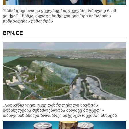
"სა­მარ­ცხვი­ნოა ეს ყვე­ლა­ფე­რი, ყვე­ლა­ზე რბი­ლად რომ
ვთქვა!" - ნანკა კალატოზიშვილი გიორგი ბარამიძის
განცხადებას ეხმაურება
BPN.GE
12:34 / 08-08-2026
რას აცხადებს ირაკლი კობახიძე
ელექტროენერგიის რამდენჯერმე
გათიშვასთან დაკავშირებით?
„გადავწყვიტეთ, უკვე დასრულებული სივრცის
19:32 / 08-08-2026
მონახულების შესაძლებლობა ახლავე მოგცეთ“ -
"სიმბოლურია, რომ კობახიძის
თბილისის ახალი ზოოპარკი სატესტო რეჟიმში იხსნება
მოღალატეობრივი განცხადება
საქართველოს
თავისუფლებისთვის შეწირული