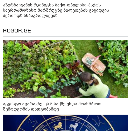
კობახიძის განცხადებას?
აზერბაიჯანის რკინიგზა ბაქო-თბილისი-ბაქოს
საერთაშორისო მარშრუტზე ბილეთების გაყიდვის
პერიოდს ახანგრძლივებს
კატეგორიის ყველა სიახლე
ROGOR.GE
„გადავწყვიტეთ, უკვე
დასრულებული სივრცის
მონახულების შესაძლებლობა
ახლავე მოგცეთ“ - თბილისის
ახალი ზოოპარკი სატესტო
რეჟიმში იხსნება
რა არის ცნობილი,
საქართველოში დაფუძნებულ
აგვისტო აგარაკზე: ეს 5 საქმე უნდა მოასწროთ
კრიპტოკომპანიაზე, რომელიც
შემოდგომის დადგომამდე
აშშ-ს სახაზინო დეპარტამენტმა
დაასანქცირა
აზერბაიჯანის რკინიგზა ბაქო-