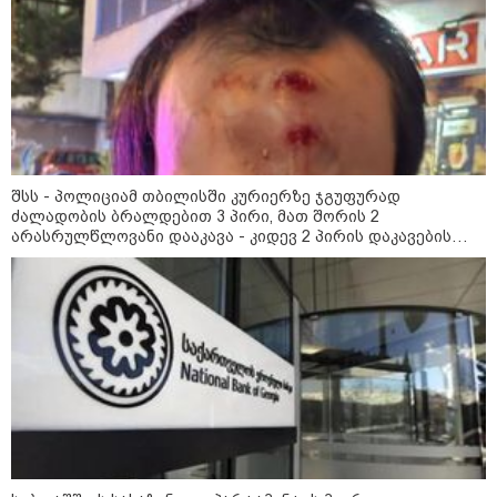
ის საწყობზე - დრონებით
თავდასხმის შემდეგ, ტულას
ოლქში მდებარე საწყობში
ხანძარია
09:12 / 05-08-2026
14 გარდაცვლილი, 22
დაშავებული, მასშტაბური
ხანძარი - რუსეთმა კიევზე
შსს - პოლიციამ თბილისში კურიერზე ჯგუფურად
იერიში ბალისტიკური
ძალადობის ბრალდებით 3 პირი, მათ შორის 2
რაკეტებით მიიტანა
არასრულწლოვანი დააკავა - კიდევ 2 პირის დაკავების
მიზნით კი შესაბამისი ღონისძიებები ტარდება
14:13 / 04-08-2026
მორიგი თავდასხმა რუსეთში,
ნავთობგადამამუშავებელ
ქარხანაზე - რა დეტალებია
ცნობილი
კატეგორიის ყველა სიახლე