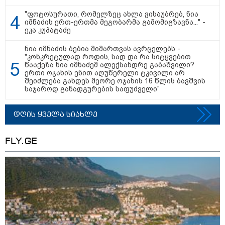
"ვერასდროს ვიფიქრებდი, რომ
"ფოტოსურათი, რომელზეც ახლა ვისაუბრებ, ნია
ჩვენი ცხოვრება შენთან ერთად
იმნაძის ერთ-ერთმა მეგობარმა გამომიგზავნა..." -
ასეთ არარომანტიკულ ფაზაში
ეკა კუპატაძე
შევიდოდა" - თეონა კონტრიძე
ქორწინებიდან 18 წლის თავზე
ქმარს ემოციურ "პოსტს" უძღვნის
ნია იმნაძის ბებია მიმართვას ავრცელებს -
"კონკრეტულად როდის, სად და რა სიტყვებით
წააქეზა ნია იმნაძემ ალექსანდრე გაბაშვილი?
09:25 / 09-08-2026
ერთი ოჯახის ენით აღუწერელი ტკივილი არ
შეიძლება გახდეს მეორე ოჯახის 16 წლის ბავშვის
შეკვეთილის სანაპიროზე ზღვამ
საჯაროდ განადგურების საფუძველი"
უპილოტო საფრენი აპარატის
ფრაგმენტი გამორიყა
დღის ყველა სიახლე
FLY.GE
08:54 / 09-08-2026
“დიახ, ომი დაიწყო რუსეთმა და
წერტილი!” - ვახტანგ კაპანაძე
22:29 / 08-08-2026