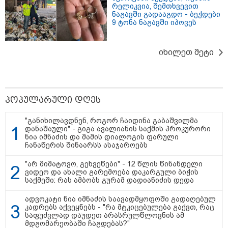
რელიკვია, შემთხვევით
ნაგავში გადააგდო - ბეჭდები
9 ტონა ნაგავში იპოვეს
იხილეთ მეტი
პოპულარული დღეს
"განიხილავდნენ, როგორ ჩაიდინა გაბაშვილმა
დანაშაული" - გიგა ავალიანის საქმის პროკურორი
ნია იმნაძის და მამის დიალოგის ფარული
ჩანაწერის შინაარსს ასაჯაროებს
11:36 / 08-08-2026
"არ მიმატოვო, გეხვეწები" - 12 წლის წინანდელი
ვიდეო და ახალი გარემოება დაკარგული ბიჭის
წელიწადნახევარში საქართველოში 164
საქმეში: რას ამბობს გურამ დადიანიძის დედა
ადამიანი დაიკარგა - 57 პირს ამ დრომდე
ეძებენ
ადვოკატი ნია იმნაძის საავადმყოფოში გადაღებულ
კადრებს აქვეყნებს - "რა მტკიცებულება გაქვთ, რაც
საფუძვლად დაუდეთ არასრულწლოვნის ამ
მდგომარეობაში ჩაგდებას?"
10:29 / 09-08-2026