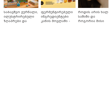
თბილისი - რომი 1419.50 ლარიდან
საბავშვო ჟურნალი,
ფერმენტირებული
როდის არის ხალი
ილუსტრირებული
ინგრედიენტები
საშიში და
ზღაპრები და
კანის მოვლაში -
როგორია მისი
მაგნიტური
კორეული
მოშორების
სათამაშო 9.90
ინოვაციური
მარტივი და
ლარად - "საბავშვო
ბრენდი Manyo
უსაფრთხო გზები
კარუსელში"
საქართველოშია
ზღაპრების სერია
დაიწყო
მნიშვნელოვანი ინფორმაცია