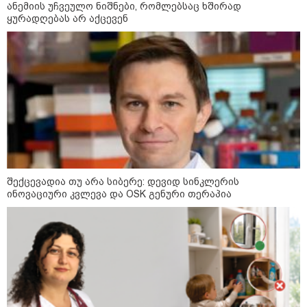
ანემიის უჩვეულო ნიშნები, რომლებსაც ხშირად
ყურადღებას არ აქცევენ
შსს - პოლიციამ თბილისში
კურიერზე ჯგუფურად ძალადობის
ბრალდებით 3 პირი, მათ შორის 2
არასრულწლოვანი დააკავა -
კიდევ 2 პირის დაკავების მიზნით
კი შესაბამისი ღონისძიებები
ტარდება
სებ - აშშ-ის სახაზინო
დეპარტამენტის მიერ
სანქცირებული პირი არ
შექცევადია თუ არა სიბერე: დევიდ სინკლერის
წარმოადგენს საქართველოს
ინოვაციური კვლევა და OSK გენური თერაპია
ეროვნული ბანკის რეგულირებულ
სუბიექტს
რუსებმა ხარკოვს და ოდესას
დაარტყეს, არიან დაღუპულები და
დაშავებულები