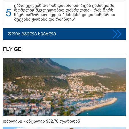
ქართველებს შორის დაპირისპირება ესპანეთში,
რომელიც მკვლელობით დასრულდა - რას წერს
საერთაშორისო მედია: "მანქანა დიდი სიჩქარით
შეეჯახა ჟორასა და რაინდის"
დღის ყველა სიახლე
მნიშვნელოვანი ინფორმაცია
FLY.GE
11:58 / 03-08-2026
ოქროსფერი კანი და წვნიანი შიგთავსი: როგორ
მოვამზადოთ სწორად პრემიუმ ხარისხის სოსისი -
თბილისი - ანტალია 902.70 ლარიდან
რჩევები "შეფმაისტერის" ტექნოლოგისგან