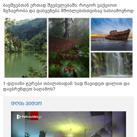
9 წლის ქალიშვილის მკვლელობაში
ბავშვებთან ერთად შვებულებაში: როგორ ვაქციოთ
ედება ბრალი
მგზავრობა და დასვენება მშობლებისთვისაც სასიამოვნოდ
10:52 / 06-08-2026
ვაშინგტონს რაკეტების
დეფიციტი აქვს? - მედიის
ცნობით, დონალდ ტრამპი პიტ
ჰეგსეთს დაუპირისპირდა:
დეტალები
14:08 / 05-08-2026
ლაიფციგის აეროპორტში
უკრაინულ თვითმფრინავთან
1-დღიანი ტურები თბილისიდან: სად წავიდეთ დილით და
ახლოს ასაფეთქებელი
დავბრუნდეთ საღამოს?
მოწყობილობით აღჭურვილი
დრონი აღმოაჩინეს - რას წერს
მედია
დღის ვიდეო
13:22 / 05-08-2026
საფრანგეთის სოფელში ტყის
ხანძრის შემდეგ მეორე
მსოფლიო ომის დროინდელი
ასობით ჭურვი აღმოაჩინეს -