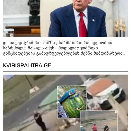
დონალდ ტრამპი - აშშ-ს უზარმაზარი რაოდენობით
საბრძოლო მასალა აქვს - მოღალატეობრივი
განცხადებების გამავრცელებლების ძებნა მიმდინარეობს,
მათთვის ხანგრძლივ პატიმრობას მოვითხოვთ
KVIRISPALITRA.GE
09:19 / 06-08-2026
"რუსეთისთვის სირთულეს არ
წარმოადგენს საბოტაჟის მოწყობა,
გვაფრთხილებს - "ენგურჰესი" რუსების
ირიბი კონტროლის ქვეშაა" - ხუხაშვილი
17:55 / 05-08-2026
"უკვე 5 წელია ვუძლებ ციხის
მძიმე პირობებს, იზოლაციას,