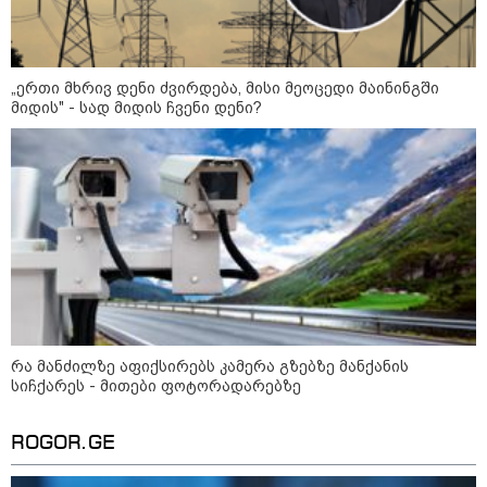
დიდ პა­ტი­ვის­ცე­მას" - ეკა კუპატაძე
ნანუკა ჟორჟოლიანს
"დღეს ლანას პანაშვიდზე
ვიყავით. ლანას დედამ გვთხოვა,
„ერთი მხრივ დენი ძვირდება, მისი მეოცედი მაინინგში
გვეთქვა" - რას წერს
მიდის" - სად მიდის ჩვენი დენი?
არქიმანდრიტი ილია თოლორაია
სოციალურ ქსელში?
ცნობილია რა მუხლით დააკავეს
ნია იმნაძე - ამ დრომდე ის
კლინიკაშია: რას ამბობს ექიმი
"მანიაკებო, დამპლებო, შენ არ იცი
რომ ნია არაფერშუაში არაა?!" -
გიგა ავალიანის საქმეზე ნია
რა მანძილზე აფიქსირებს კამერა გზებზე მანქანის
იმნაძეს აკავებენ
სიჩქარეს - მითები ფოტორადარებზე
ROGOR.GE