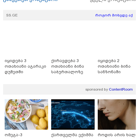
SS.GE
როგორ მოხვდე აქ
იყიდება 3
ქირავდება 3
იყიდება 2
20:20 / 05-08-2026
ოთახიანი აგარაკი
ოთახიანი ბინა
ოთახიანი ბინა
"12 წლის განმავლობაში ფაქტობრივად საქმის
დუშეთში
საბურთალოზე
სანზონაში
ჩაფარცხვის ოპერაცია მიმდინარეობდა - არის
ეჭვები ვინმეს ხომ არ მფარველობენ" - დაკარგული
მოზარდის საქმის ადვოკატი ახალ გარემოებებზე
sponsored by
ContentRoom
საუბრობს
ომეგა-3
ქართველმა ექიმმა
როდის არის ხალი