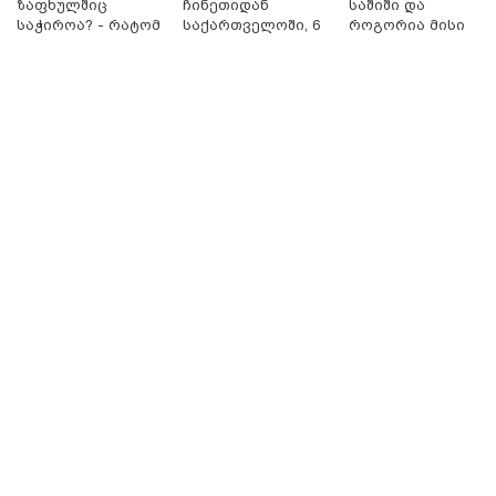
ზაფხულშიც
ჩინეთიდან
საშიში და
საჭიროა? - რატომ
საქართველოში, 6
როგორია მისი
არ უნდა ვთქვათ
000 კილომეტრის
მოშორების
უარი თევზზე ცხელ
დაშორებით,
მარტივი და
დღეებში
ტელერობოტული
უსაფრთხო გზები
ოპერაცია ჩაატარა
- ისტორია
დაწერილია
11:13 / 05-08-2026
Hisense წარმოგიდგენთ გზავნილს "ინოვაციები
უკეთესი ცხოვრებისათვის" FIFA-ს 2026 წლის
მსოფლიო ჩემპიონატზე™
11:28 / 06-08-2026
"მასშტაბური სამუშაოების
შედეგად, რკინიგზის
მომხმარებლები შეძლებენ, რომ
თბილისიდან ბათუმში 4 საათში
იმგზავრონ" - ეკონომიკის
მინისტრის მოადგილე
11:16 / 06-08-2026