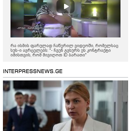
"რიგრიგობით
ფეთქდებოდნენ..."
12:38 / 05-08-2026
იტალიაში ქალმა, ლატარიის
ბილეთი, რომელმაც 1 მლნ
მოიგო, შემთხვევით ნაგავში
გადააგდო - ის დასუფთავების
სამსახურის თანამშრომლებმა
რა ისმის ფარულად ჩაწერილ ვიდეოში, რომელსაც
ნაგვის მანქანაში იპოვეს
სუს-ი ავრცელებს: "- ჩვენ გვსურს ეს კონტრაქტი
იმისთვის, რომ მივიღოთ ID ბარათი"
კატეგორიის ყველა სიახლე
INTERPRESSNEWS.GE
„მთელი მეტალურგია კრიზისშია -
მთლიანად გარე ფაქტორებზე
ვართ დამოკიდებული,
სტაბილურად მხოლოდ
ფეროშენადნობების 2 კომპანია