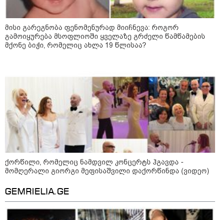
მანიპულატორები.. ჩემთვის ნია
იმნაძე მკვლელია" - ეკა
კუპატაძე
მისი გარეგნობა ფენომენურად მიიჩნევა: როგორ
გამოიყურება მსოფლიოში ყველაზე გრძელი წამწამების
23:03 / 05-08-2026
მქონე ბიჭი, რომელიც ახლა 19 წლისაა?
"ნია იმნაძის დედას
რეანიმაციაში
ზეწარგადაფარებული შვილი არ
უნახავს" - გიგა ავალიანის
დედის პირველი კომენტარი ნია
იმნაძის დაკავებაზე
კატეგორიის ყველა სიახლე
ქორწილი, რომელიც ნამდვილ კონცერტს ჰგავდა -
მომღერალი გიორგი მეფისაშვილი დაქორწინდა (ვიდეო)
საზამთროს გამყიდველთან
GEMRIELIA.GE
სამკვდრო-სასიცოცხლო
„კუკუდამალობანა“ - რუსული
დრონის „საბრძოლო-კომიკური“
ვიდეო