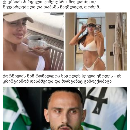
ქეცბაიას პირველი კომენტარი: მოედანზე თუ
შევვარდებოდი და თამაშს ჩავშლიდი, თორემ...
კატეგორიები
დღის ზოგადი
6
ასტროლოგიური
პროგნოზი
აგვისტო
მოიმატებს მოტივაცია და აქტიური მოქმედების სურვილი.
ქორწილის წინ რონალდოს საცოლეს სქელი უწოდეს - ის
კარგი დროა იმ საქმეების წამოსაწყებად, რომლებიც დიდ
კრიშტიანომ დაამშვიდა და მორგანიც გამოექომაგა
ძალისხმევასა და ინიციატივას მოითხოვს. თავდაჯერებულობა
და პოზიტიური განწყობა დაგეხმარებათ, რომ დასახულ
მიზნებს ეტაპობრივად მიაღწიოთ.