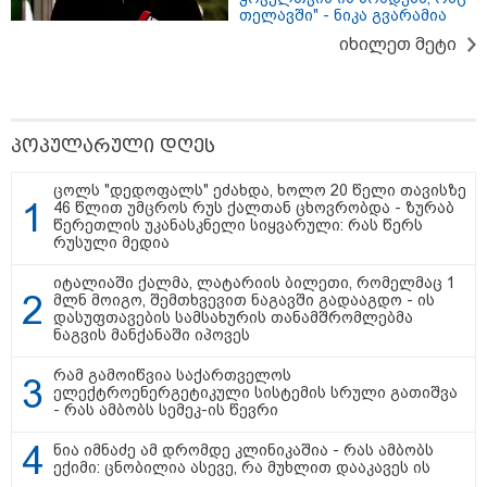
თელავში" - ნიკა გვარამია
იხილეთ მეტი
თბილისი - ანტალია 902.70
ლარიდან
პოპულარული დღეს
თბილისი - ჰერაკლიონი 1096.70
ცოლს "დედოფალს" ეძახდა, ხოლო 20 წელი თავისზე
ლარიდან
46 წლით უმცროს რუს ქალთან ცხოვრობდა - ზურაბ
წერეთლის უკანასკნელი სიყვარული: რას წერს
რუსული მედია
იტალიაში ქალმა, ლატარიის ბილეთი, რომელმაც 1
მლნ მოიგო, შემთხვევით ნაგავში გადააგდო - ის
თბილისი - ბუდაპეშტი 1423.10
დასუფთავების სამსახურის თანამშრომლებმა
ლარიდან
ნაგვის მანქანაში იპოვეს
რამ გამოიწვია საქართველოს
ელექტროენერგეტიკული სისტემის სრული გათიშვა
- რას ამბობს სემეკ-ის წევრი
თბილისი - რომი 1305.10 ლარიდან
ნია იმნაძე ამ დრომდე კლინიკაშია - რას ამბობს
ექიმი: ცნობილია ასევე, რა მუხლით დააკავეს ის