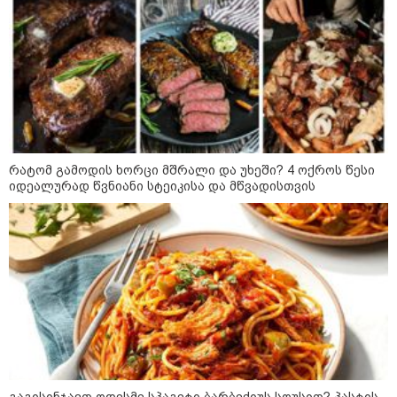
"ომი, რომელსაც მთელი
მსოფლიოს შთანთქმა შეუძლია:
დონალდ ტრამპმა აღარ იცის,
როგორ მოიქცეს" -The New York
Times
კიევი ისევ სასტიკად დაიბომბა -
ამდენი ბალისტიკური რაკეტა
რატომ გამოდის ხორცი მშრალი და უხეში? 4 ოქროს წესი
მსოფლიოს არც ერთი ქალაქისკენ
არ გაუშვიათ: პუტინის ახალი
იდეალურად წვნიანი სტეიკისა და მწვადისთვის
ანტირეკორდი
შტურმი ტვინზე და პოლიტიკური
პოლარიზაციის მეტასტაზები: რა
ემართება ადამიანის ფსიქიკას,
როდესაც მედიიდან და
სოცქსელებიდან მუდმივად
ლანძღვა-გინება ესმის?! -
ფსიქოლოგ ზურა მხეიძის ანალიზი