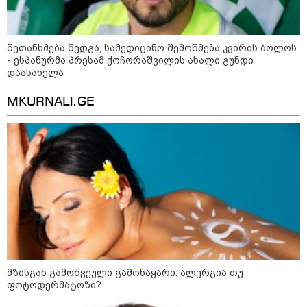
რა უნდა გავაკეთოთ პირველ
რიგში შუქის გამორთვისას: 5
მნიშვნელოვანი ნაბიჯი
შეთანხმება შედგა, სამედიცინო შემოწმება კვირის ბოლოს
- ესპანურმა პრესამ ქოჩორაშვილის ახალი გუნდი
დაასახელა
ბავშვებთან ერთად შვებულებაში:
MKURNALI.GE
როგორ ვაქციოთ მგზავრობა და
დასვენება მშობლებისთვისაც
სასიამოვნოდ
1-დღიანი ტურები თბილისიდან:
სად წავიდეთ დილით და
დავბრუნდეთ საღამოს?
მზისგან გამოწვეული გამონაყარი: ალერგია თუ
ფოტოდერმატოზი?
სამართალი