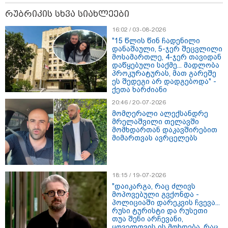
ცნობილი ხდება, რომ
მოსკოვში, რესტორანში
რუბრიკის სხვა სიახლეები
მომხდარ აფეთქებას რუსი
გენერალი ემსხვერპლა -
16:02 / 03-08-2026
კურიერის მიერ მიტანილი
"15 წლის წინ ჩადენილი
"საჩუქარი" და ჩაშლილი
დანაშაული, 5-ჯერ შეცვლილი
წვეულება: ახალი დეტალები
მოსამართლე, 4-ჯერ თავიდან
დაწყებული საქმე... მადლობა
09:39 / 06-08-2026
პროკურატურას, მათ გარეშე
ასეთი მზე არასდროს გინახავთ
ეს შედეგი არ დადგებოდა" -
- მეცნიერებმა მზის ზედაპირი
ქეთა ხარძიანი
ისტორიაში ყველაზე
დეტალურად აღბეჭდეს
20:46 / 20-07-2026
მომღერალი ალექსანდრე
მრელაშვილი თელავში
მომხდართან დაკავშირებით
მიმართვას ავრცელებს
12:38 / 05-08-2026
იტალიაში ქალმა, ლატარიის
ბილეთი, რომელმაც 1 მლნ
მოიგო, შემთხვევით ნაგავში
18:15 / 19-07-2026
გადააგდო - ის დასუფთავების
სამსახურის თანამშრომლებმა
"დაიკარგა, რაც ძლივს
ნაგვის მანქანაში იპოვეს
მოპოვებული გვქონდა -
პოლიციაში დარეკვის ჩვევა...
რუსი ტურისტი და რუსეთი
თუა შენი არჩევანი,
ყოველთვის ის მოხდება, რაც