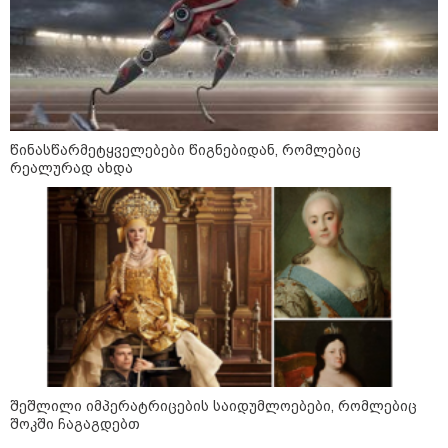
აკავებენ ანასტასია
ბერუაშვილსაც
22:20 / 05-08-2026
ადვოკატის ინფორმაციით, გიგა
ავალიანის საქმეზე ნია იმნაძეს
წინასწარმეტყველებები წიგნებიდან, რომლებიც
აკავებენ
რეალურად ახდა
კატეგორიის ყველა სიახლე
უკრაინის უმაღლესმა
შეშლილი იმპერატრიცების საიდუმლოებები, რომლებიც
ანტიკორუფციულმა სასამართლომ
შოკში ჩაგაგდებთ
აშშ-ში უკრაინის ყოფილ ელჩს,