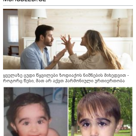
ელექტროენერგეტიკული სისტემის სრული
გათიშვა - რას ამბობს სემეკ-ის წევრი
11:28 / 06-08-2026
"მასშტაბური სამუშაოების
შედეგად, რკინიგზის
მომხმარებლები შეძლებენ, რომ
თბილისიდან ბათუმში 4 საათში
იმგზავრონ" - ეკონომიკის
მინისტრის მოადგილე
08:44 / 06-08-2026
ყველაზე ცუდი წყვილები ზოდიაქოს ნიშნების მიხედვით -
"მიტროპოლიტი გერასიმე
როგორც წესი, მათ არ აქვთ ჰარმონიული ურთიერთობა
სამღვდელოებასთან ერთად
იმყოფებოდა ლანა ლატარიას
სახლში და გარდაცვლილის
სულის საოხად პანაშვიდი
აღავლინა" - საპატრიარქო
08:35 / 06-08-2026
"გავიგე, "ნიაკოს" დამცველები
გასჩენია... იმნაძე-
ნავროზაშვილები არიან