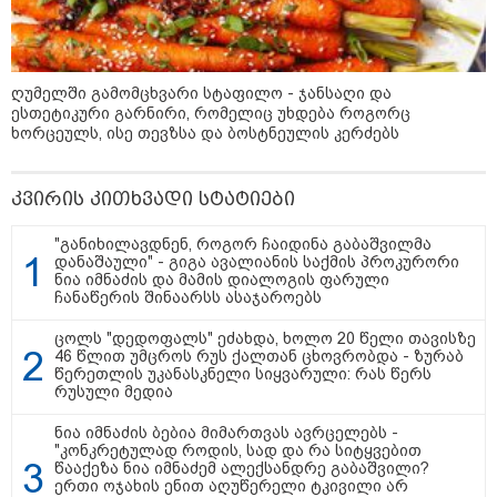
"გონებაში ვალაგებდი, ეს ამბავი
პირველად ვისთვის მეთქვა, ვის
ღუმელში გამომცხვარი სტაფილო - ჯანსაღი და
უნდა ჩავექოლე“
ესთეტიკური გარნირი, რომელიც უხდება როგორც
ხორცეულს, ისე თევზსა და ბოსტნეულის კერძებს
კვირის კითხვადი სტატიები
"ძალიან მძიმეა ჩემთვის ის, რაც
ახლა გითხარით“
"განიხილავდნენ, როგორ ჩაიდინა გაბაშვილმა
დანაშაული" - გიგა ავალიანის საქმის პროკურორი
ნია იმნაძის და მამის დიალოგის ფარული
ჩანაწერის შინაარსს ასაჯაროებს
"ეს უზნეო გზა
ცოლს "დედოფალს" ეძახდა, ხოლო 20 წელი თავისზე
ხელისუფლებისთვის ცუდად
46 წლით უმცროს რუს ქალთან ცხოვრობდა - ზურაბ
მთავრდება ხოლმე“
წერეთლის უკანასკნელი სიყვარული: რას წერს
რუსული მედია
ნია იმნაძის ბებია მიმართვას ავრცელებს -
"კონკრეტულად როდის, სად და რა სიტყვებით
წააქეზა ნია იმნაძემ ალექსანდრე გაბაშვილი?
ერთი ოჯახის ენით აღუწერელი ტკივილი არ