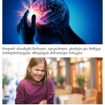
კატეგორიები
როგორ აზიანებს მარილი, ალკოჰოლი, ცხიმები და მოწევა
სისხლძარღვებს: ინსულტის ძირითადი რისკები
დღის ზოგადი
10
ასტროლოგიური
პროგნოზი
აგვისტო