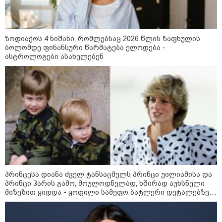
ინფორმაციას ავრცელებს
ხარკოვის მერი?
ზოდიაქოს 4 ნიშანი, რომლებსაც 2026 წლის ზაფხულის
10:02 / 09-08-2026
ბოლომდე ფინანსური წარმატება ელოდება -
"ქართული ოცნება” ხელს
ასტროლოგები ასახელებენ
უწყობს ირანული
ტერორისტული ქსელების
უკანონო გაფართოებას, თუმცა
მაინც ამერიკას უყენებს
მოთხოვნებს?" - ჯო უილსონი
კატეგორიის ყველა სიახლე
პრინცესა დიანა ძველ ტანსაცმელს პრინცი უილიამისა და
პრინცი ჰარის გამო, მოულოდნელად, ხშირად აუხსნელი
ვოლოდიმირ ზელენსკი - ამ
მიზეზით ყიდდა - ყოფილი სამეფო ბატლერი დეტალებზე
კვირაში გვექნება ახალი
საკუთარ წიგნში საუბრობს
კონტაქტები შუამავლებთან -
უკრაინა ყოველთვის აქტიურია