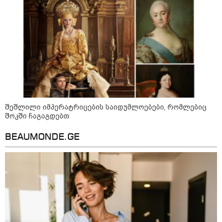
ინფექციას ებრძვიან - რა უნდა ვიცოდეთ
და რამდენად სახიფათოა
13:36 / 09-08-2026
24 წლის ფეხბურთელს თამაშის
დროს ელვამ დაარტყა,
დაშავდა 12 ადამიანი -
ვრცელდება ტრაგიკული
მომენტის ამსახველი კადრები
ტაილანდიდან
შეშლილი იმპერატრიცების საიდუმლოებები, რომლებიც
შოკში ჩაგაგდებთ
12:47 / 09-08-2026
რუსული მხარის ინფორმაციით,
BEAUMONDE.GE
უკრაინამ ბელგოროდზე
დრონებით იერიში მიიტანა,
დაიღუპა 3 ადამიანი და
დაშავდა 25
10:17 / 09-08-2026
რუსებმა ხარკოვს და ოდესას
დაარტყეს, არიან დაღუპულები
და დაშავებულები - რა