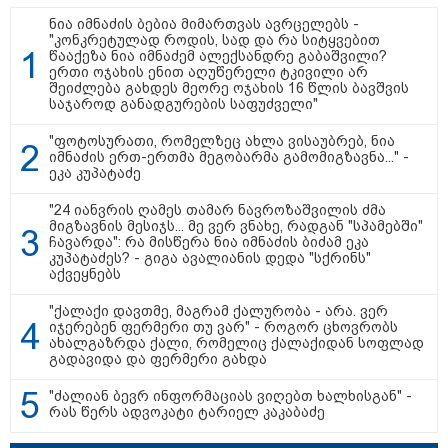
დაზარალებულს?
ნია იმნაძის ბებია მიმართვას ავრცელებს -
"კონკრეტულად როდის, სად და რა სიტყვებით
13:36 / 09-08-2026
წააქეზა ნია იმნაძემ ალექსანდრე გაბაშვილი?
24 წლის ფეხბურთელს თამაშის
ერთი ოჯახის ენით აღუწერელი ტკივილი არ
დროს ელვამ დაარტყა,
შეიძლება გახდეს მეორე ოჯახის 16 წლის ბავშვის
დაშავდა 12 ადამიანი -
საჯაროდ განადგურების საფუძველი"
ვრცელდება ტრაგიკული
მომენტის ამსახველი კადრები
"ფოტოსურათი, რომელზეც ახლა ვისაუბრებ, ნია
ტაილანდიდან
იმნაძის ერთ-ერთმა მეგობარმა გამომიგზავნა..." -
ეკა კუპატაძე
10:29 / 09-08-2026
"ვერასდროს ვიფიქრებდი, რომ
"24 იანვრის ღამეს თამარ ნავროზაშვილის ძმა
ჩვენი ცხოვრება შენთან ერთად
მიგზავნის მესიჯს... მე ვერ ვნახე, რადგან "სპამებში"
ასეთ არარომანტიკულ ფაზაში
ჩავარდა": რა მისწერა ნია იმნაძის ბიძამ ეკა
შევიდოდა" - თეონა კონტრიძე
კუპატაძეს? - გიგა ავალიანის დედა "სქრინს"
ქორწინებიდან 18 წლის თავზე
აქვეყნებს
ქმარს ემოციურ "პოსტს" უძღვნის
"ქალაქი დავთმე, მაგრამ ქალურობა - არა. ვერ
იჯერებენ ფერმერი თუ ვარ" - როგორ ცხოვრობს
ახალგაზრდა ქალი, რომელიც ქალაქიდან სოფლად
გადავიდა და ფერმერი გახდა
"ძალიან ბევრ ინფორმაციას ვიღებთ ხალხისგან" -
თბილისი - ანტალია 772.00
რას წერს ადვოკატი ტარიელ კაკაბაძე
ლარიდან