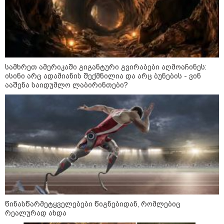
მსოფლიო
სამხრეთ ამერიკაში გიგანტური გვირაბები აღმოაჩინეს:
ისინი არც ადამიანის შექმნილია და არც ბუნების - ვინ
ააშენა საიდუმლო ლაბირინთები?
13:15 / 08-08-2026
წინასწარმეტყველებები წიგნებიდან, რომლებიც
უძველესი სენი და ეპიდემია: აშშ-ში
რეალურად ახდა
ერთდროულად კეთრს და ნაწლავურ