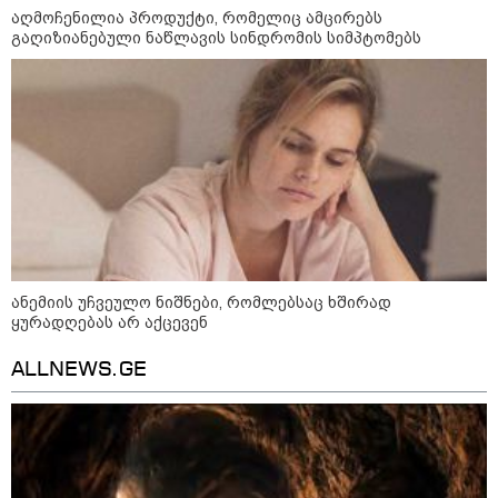
აღმოჩენილია პროდუქტი, რომელიც ამცირებს
გაღიზიანებული ნაწლავის სინდრომის სიმპტომებს
აგვისტო აგარაკზე: ეს 5 საქმე
უნდა მოასწროთ შემოდგომის
დადგომამდე
ფული ამ ზოდიაქოს ნიშნების
ხელში აღმოჩნდება: ვინ
გამდიდრდება?
ანემიის უჩვეულო ნიშნები, რომლებსაც ხშირად
როგორ ჩავიცვათ 40 წლის
ყურადღებას არ აქცევენ
შემდეგ: მილიონერების
სტილისტის 8 ოქროს წესი და
ALLNEWS.GE
აუცილებელი სამოსი