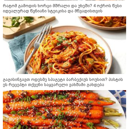
ადმინისტრაციამ “UFO”- ს
რატომ გამოდის ხორცი მშრალი და უხეში? 4 ოქროს წესი
ფაილების მორიგი პაკეტი
იდეალურად წვნიანი სტეიკისა და მწვადისთვის
გამოაქვეყნა
22:30 / 07-08-2026
ინტერნეტში ამაღელვებელი
კადრები ვრცელდება - როგორ
გადაარჩინა 56 წლის კაცმა
ბავშვები აბობოქრებულ ზღვაში
დახრჩობას
კატეგორიის ყველა სიახლე
გაგისინჯავთ ოდესმე სპაგეტი ბარბექიუს სოუსით? პასტის
ეს რეცეპტი თქვენი საყვარელი ვახშამი გახდება
"არის პოლარიზაციის კიდევ უფრო
გაღრმავების საფრთხე და ...“