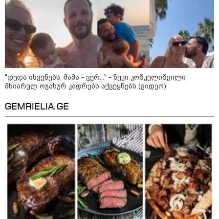
საიდუმლო ცხოვრება: როგორ
გამოიყურებოდა ის პლასტიკურ
ოპერაციებამდე
14:20 / 08-08-2026
"ქალაქი დავთმე, მაგრამ
ქალურობა - არა. ვერ იჯერებენ
"დედა ისვენებს, მამა - ვერ..." - ნუკი კოშკელიშვილი
ფერმერი თუ ვარ" - როგორ
მხიარულ ოჯახურ კადრებს აქვეყნებს (ვიდეო)
ცხოვრობს ახალგაზრდა ქალი,
რომელიც ქალაქიდან სოფლად
GEMRIELIA.GE
გადავიდა და ფერმერი გახდა
09:36 / 08-08-2026
"ბავშვობიდან ასე ვარ..
ფანატიკურად ვარ შეყვარებული
საქართველოზე" - გაიცანით
მარტინ გუიმჯიანი, ქართულ
ენასა და საქართველოზე
შეყვარებული სომეხი ბიჭი
23:15 / 07-08-2026
ამოუცნობი ანომალიური
მოვლენები - ტრამპის