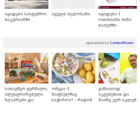
იყიდება სასტუმრო
ავეჯის ხელოსანი
იყიდება 1
ბაკურიანში
ოთახიანი ბინა
ბათუმში
sponsored by
ContentRoom
23:04 / 09-08-2026
ცნობილია, თუ სად შეძლებენ მშობლები სასურველი
საბავშვო ჟურნალი,
ომეგა-3
ჯანსაღად
ზომისა და მოდელის სასკოლო ფორმების შეძენას
ილუსტრირებული
ზაფხულშიც
იკვებებით და
ზღაპრები და
საჭიროა? - რატომ
მაინც ვერ იკლებთ
მაგნიტური
არ უნდა ვთქვათ
წონაში? - ლაშა
სათამაშო 9.90
უარი თევზზე ცხელ
უჩავა მთავარ
ლარად - "საბავშვო
დღეებში
მიზეზებზე
კარუსელში"
საუბრობს
ზღაპრების სერია
დაიწყო