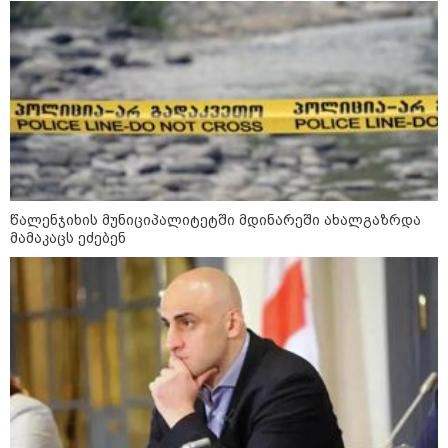
16:33 / 08-08-2026
"გიორგი ბარამიძემ რაღაც
არასწორად ჩამოაყალიბა,
მაგრამ ნამდვილად არ
ეკუთვნის წიხლი ივანიშვილის
ღალატზე დაფუძნებული
დიქტატურის მსახურებისგან" -
მიხეილ სააკაშვილი
16:22 / 08-08-2026
"აი, ეს არის სამშობლოს
წალენჯიხის მუნიციპალიტეტში მდინარეში ახალგაზრდა
ღალატი" - როგორ ეხმაურება
მამაკაცს ეძებენ
ნიკა გვარამია აგვისტოს ომთან
დაკავშირებით ირაკლი
კობახიძის განცხადებას?
კატეგორიის ყველა სიახლე