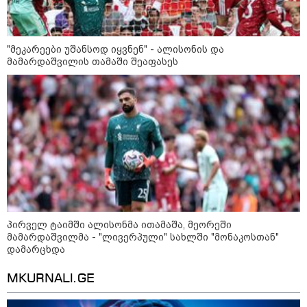
ხანძარი - რუსეთმა კიევზე
იერიში ბალისტიკური
რაკეტებით მიიტანა
"მეკარეები უშანსოდ იყვნენ" - ალისონის და
მამარდაშვილის თამაში შეაფასეს
14:13 / 04-08-2026
მორიგი თავდასხმა რუსეთში,
ნავთობგადამამუშავებელ
ქარხანაზე - რა დეტალებია
ცნობილი
კატეგორიის ყველა სიახლე
პირველ ტაიმში ალისონმა ითამაშა, მეორეში
მამარდაშვილმა - "ლივერპული" სახლში "მონაკოსთან"
დამარცხდა
MKURNALI.GE