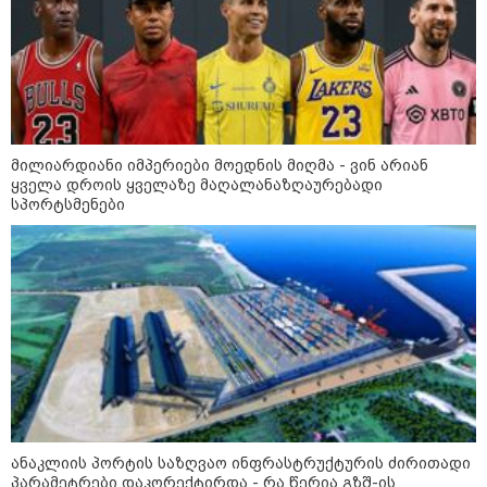
მშობლები სასურველი ზომისა
და მოდელის სასკოლო
ფორმების შეძენას
22:11 / 09-08-2026
წალენჯიხაში, მდინარეში
მილიარდიანი იმპერიები მოედნის მიღმა - ვინ არიან
მამაკაცმა ახალგაზრდა დედა-
ყველა დროის ყველაზე მაღალანაზღაურებადი
შვილის გადარჩენა შეძლო,
სპორტსმენები
თუმცა თავად ძლიერი
დინებიდან გამოსვლა ვეღარ
მოახერხა და წყალმა გაიტაცა
21:52 / 09-08-2026
ვინ არიან ყველა დროის
ყველაზე მაღალანაზღაურებადი
სპორტსმენები
კატეგორიის ყველა სიახლე
ანაკლიის პორტის საზღვაო ინფრასტრუქტურის ძირითადი
პარამეტრები დაკორექტირდა - რა წერია გზშ-ის