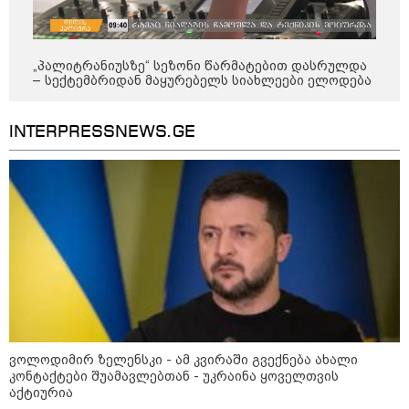
„პალიტრანიუსზე“ სეზონი წარმატებით დასრულდა
12:34 / 08-08-2026
– სექტემბრიდან მაყურებელს სიახლეები ელოდება
რას აცხადებს ირაკლი კობახიძე
ელექტროენერგიის რამდენჯერმე
INTERPRESSNEWS.GE
გათიშვასთან დაკავშირებით?
19:32 / 08-08-2026
"სიმბოლურია, რომ კობახიძის
მოღალატეობრივი განცხადება
საქართველოს
თავისუფლებისთვის შეწირული
გმირების მემორიალზე
გაკეთდა" - "ნაციონალური
მოძრაობა"
19:03 / 08-08-2026
"მკაცრად ვგმობთ ირაკლი
კობახიძის განცხადებას" -
ვოლოდიმირ ზელენსკი - ამ კვირაში გვექნება ახალი
"კოალიცია ცვლილებისთვის"
კონტაქტები შუამავლებთან - უკრაინა ყოველთვის
აქტიურია