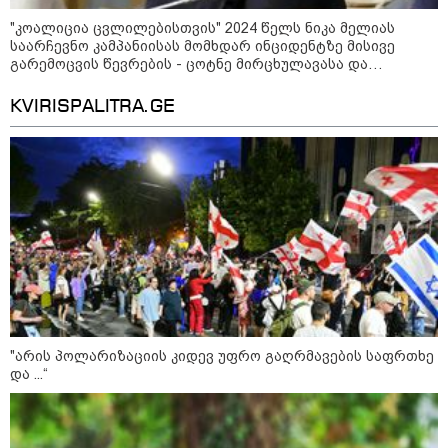
"კოალიცია ცვლილებისთვის" 2024 წელს ნიკა მელიას
მილიარდიანი იმპერიები მოედნის
საარჩევნო კამპანიისას მომხდარ ინციდენტზე მისივე
მიღმა - ვინ არიან ყველა დროის
გარემოცვის წევრების - ცოტნე მირცხულავასა და
ყველაზე მაღალანაზღაურებადი
გაბრიელ კობაიძისთვის ბრალის წაყენებას "აბსურდულს"
სპორტსმენები
უწოდებს
KVIRISPALITRA.GE
ანაკლიის პორტის საზღვაო
ინფრასტრუქტურის ძირითადი
პარამეტრები დაკორექტირდა - რა
წერია გზშ-ის ანგარიშში
უნცია ოქრო დღიურად 101
დოლარით გაძვირდა - რა ღირს
გრამი საქართველოში?
"არის პოლარიზაციის კიდევ უფრო გაღრმავების საფრთხე
და ...“