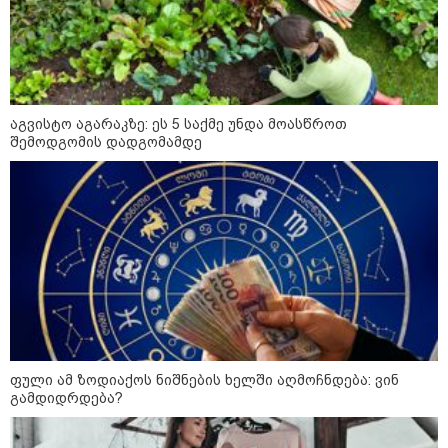
წალენჯიხაში, მდინარეში
ახალგაზრდა კაცს ეძებენ -
მანამდე მაშველებმა 2 ბავშვისა
და 1 ქალის გადარჩენა მოახერხეს
აგვისტო აგარაკზე: ეს 5 საქმე უნდა მოასწროთ
შემოდგომის დადგომამდე
კიდევ ერთ დაკარგული
ახალგაზრდა - ოჯახი 26 წლის
ბიჭს 10 წელია ეძებს
24 წლის ფეხბურთელს თამაშის
დროს ელვამ დაარტყა -
ტრაგიკული მომენტის ამსახველი
კადრები ტაილანდიდან მედიაში
ვრცელდება
ფული ამ ზოდიაქოს ნიშნების ხელში აღმოჩნდება: ვინ
გამდიდრდება?
"ყოველთვის ჩემზე უკეთესს
მხდიდი - შენი ავადმყოფობითაც