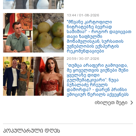
13:44 / 01-08-2026
"მწვანე კარტოფილი
17:32 / 09-08-2026
ნიტრატებზე ბევრად
კიდევ ერთ დაკარგულს ოჯახი 10 წელია ეძებს - რას
საშიშია!“ - როგორ დავიცვათ
თავი ზაფხულში
ამბობს 26 წლის ახალაგაზრდის დედა?
მოწამვლისგან, სურსათის
უვნებლობის ექსპერტის
რეკომენდაციები
20:59 / 30-07-2026
17:12 / 09-08-2026
“თუმცა არაფერი გამოვიდა,
უნცია ოქრო დღიურად 101
მე ყოველთვის ვიქნები შენი
დოლარით გაძვირდა - რა ღირს
ყველაზე დიდი
გრამი საქართველოში?
გულშემატკივარი“: ნუცა
ბუზალაძე რჩეულს
დაშორდა? - დარენ პრინსი
ემოციურ წერილს აქვეყნებს
იხილეთ მეტი
20:07 / 09-08-2026
"ნაქირავებში ვარ ამჟამად ამ
კომპანიის გამო და ძალიან
მიჭირს ქირის გადახდა, რა
შეიძლება გაკეთდეს?" - რას
ურჩევს იურისტი "სფერო
პოპულარული დღეს
ჰოლდინგისგან"