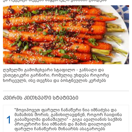
თბილისის მერია ინფორმაციას
ავრცელებს
21:30 / 07-08-2026
თბილისში, ლოზუნგით
„გვახსოვს გმირები, გვახსოვს
მტერი” მსვლელობა
მიმდინარეობს
ღუმელში გამომცხვარი სტაფილო - ჯანსაღი და
ესთეტიკური გარნირი, რომელიც უხდება როგორც
20:58 / 07-08-2026
ხორცეულს, ისე თევზსა და ბოსტნეულის კერძებს
"იპოვონ ერთი გოგონა, ვისაც
გიგა სექსუალურად ავიწროებდა
- თუ გამოჩნდება ასეთი
კვირის კითხვადი სტატიები
გოგონა, 10 000 ლარს
ოფიციალურად, სახალხოდ
გადავცემ" - გიგა ავალიანის
"მოვიპოვეთ ფარული ჩანაწერი ნია იმნაძესა და
დედა განცხადებას ავრცელებს
მამამისს შორის, განიხილავდნენ, როგორ ჩაიდინა
გაბაშვილმა დანაშაული" - გიგა ავალიანის საქმის
18:21 / 07-08-2026
პროკურორი ნია იმნაძის და მამის დიალოგის
"ვიდეოს ნახვა ჩემთვის იყო
ფარული ჩანაწერის შინაარსს ასაჯაროებს