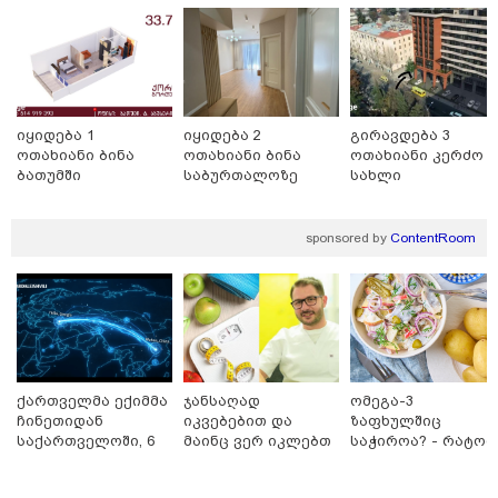
19:33 / 07-08-2026
"მოვიპოვეთ ფარული ჩანაწერი ნია იმნაძესა და
მამამისს შორის, განიხილავდნენ, როგორ ჩაიდინა
გაბაშვილმა დანაშაული" - გიგა ავალიანის საქმის
პროკურორი ნია იმნაძის და მამის დიალოგის
იყიდება 1
იყიდება 2
გირავდება 3
ფარული ჩანაწერის შინაარსს ასაჯაროებს
ოთახიანი ბინა
ოთახიანი ბინა
ოთახიანი კერძო
ბათუმში
საბურთალოზე
სახლი
ნაძალადევში
sponsored by
ContentRoom
ქართველმა ექიმმა
ჯანსაღად
ომეგა-3
ჩინეთიდან
იკვებებით და
ზაფხულშიც
საქართველოში, 6
მაინც ვერ იკლებთ
საჭიროა? - რატომ
000 კილომეტრის
წონაში? - ლაშა
არ უნდა ვთქვათ
დაშორებით,
უჩავა მთავარ
უარი თევზზე ცხელ
18:21 / 07-08-2026