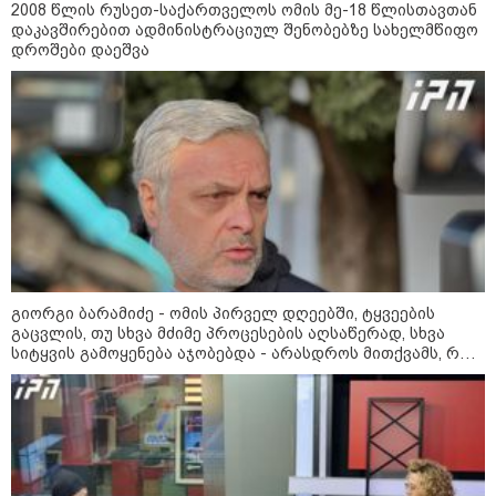
2008 წლის რუსეთ-საქართველოს ომის მე-18 წლისთავთან
დაკავშირებით ადმინისტრაციულ შენობებზე სახელმწიფო
დროშები დაეშვა
13:24 / 07-08-2026
გიორგი ბარამიძე - ომის პირველ დღეებში, ტყვეების
გაცვლის, თუ სხვა მძიმე პროცესების აღსაწერად, სხვა
"საქართველოსთვის თქვენზე ნაკლები
სიტყვის გამოყენება აჯობებდა - არასდროს მითქვამს, რომ
მებრძოლის დედა ვატირე!" - რას ამბობს
ჩვენები ხელებაწეულს ან დატყვევებულს "ხვრეტდნენ", ეგ
გიორგი ბარამიძე პროკურატურის
არასდროს მინახავს და არც რაიმე ფაქტი ვიცი
განცხადების შემდეგ
19:05 / 07-08-2026