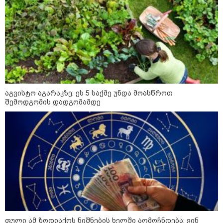
12:20 / 04-08-2026
"როცა კანონიკიდან
გამომდინარე, მართებულად
მიგვაჩნია, რომ ადამიანის
გასვენება ტაძრიდან არ მოხდეს,
ეს მგლოვიარეს ისეთი
სიყვარულითა უნდა ავუხსნათ,
რომ შფოთვა არ დაიბადოს" -
დედა სიდონია
კატეგორიის ყველა სიახლე
აგვისტო აგარაკზე: ეს 5 საქმე უნდა მოასწროთ
შემოდგომის დადგომამდე
მკითხველის რჩევით
ფული ამ ზოდიაქოს ნიშნების ხელში აღმოჩნდება: ვინ