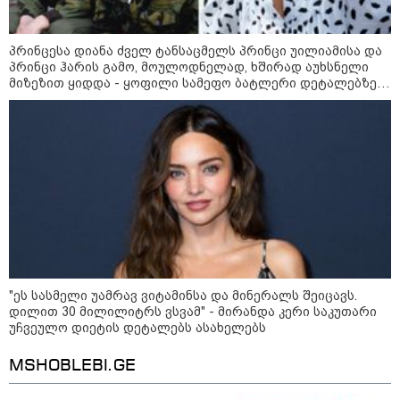
23:40 / 07-08-2026
იტალიამ ყველა ქალაქში
განგაშის წითელი დონე
გამოაცხადა
პრინცესა დიანა ძველ ტანსაცმელს პრინცი უილიამისა და
პრინცი ჰარის გამო, მოულოდნელად, ხშირად აუხსნელი
მიზეზით ყიდდა - ყოფილი სამეფო ბატლერი დეტალებზე
საკუთარ წიგნში საუბრობს
22:45 / 07-08-2026
14 წლის მოზარდმა საკუთარი
პაპა და ბებია მოკლა, შემდეგ კი
სკოლაში ცეცხლი გახსნა - რა
დეტალები ხდება ცნობილი
ბანგკოკში მომხდარი
ტრაგედიიდან
13:24 / 07-08-2026
ევროპაში საწვავის ფასები
მკვეთრად შეიცვალა - რომელ
"ეს სასმელი უამრავ ვიტამინსა და მინერალს შეიცავს.
ქვეყნებშია ბენზინი ყველაზე
დილით 30 მილილიტრს ვსვამ" - მირანდა კერი საკუთარი
ძვირი და ყველაზე იაფი
უჩვეულო დიეტის დეტალებს ასახელებს
MSHOBLEBI.GE
09:05 / 07-08-2026