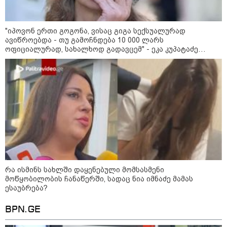
უკეთესი ცხოვრებისათვის" FIFA-ს 2026 წლის
მსოფლიო ჩემპიონატზე™
"იპოვონ ერთი გოგონა, ვისაც გიგა სექსუალურად
ავიწროებდა - თუ გამოჩნდება 10 000 ლარს
ოფიციალურად, სახალხოდ გადავცემ" - ეკა კუპატაძე
განცხადებას ავრცელებს
15:49 / 06-08-2026
შეიძინე ალდაგის სამოგზაურო დაზღვევა და
მიიღე გაორმაგებული ინტერნეტი
რა ისმინს სახლში დაყენებული მომსასმენი
Faceამბები
მოწყობილობის ჩანაწერში, სადაც ნია იმნაძე მამას
ესაუბრება?
BPN.GE