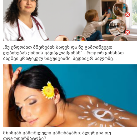
მიწოდება, რომ მასწავლებელი
სექსუალურად ავიწროებდა,
კატეგორიის ყველა სიახლე
ფაქტობრივად, წაქეზება იყო" -
პროკურორი
„ნუ ენდობით მწერების ბადეს და ნუ გამოიწვევთ
ღებინებას ქიმიის გადაყლაპვისას“ - როგორ ვიხსნათ
ბავშვი კრიტიკულ სიტუაციაში, პედიატრ სალომე
ახვლედიანის რჩევები
კატეგორიები
მზისგან გამოწვეული გამონაყარი: ალერგია თუ
ფოტოდერმატოზი?