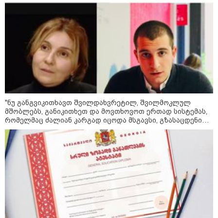
მკვლელობა პირდაპირ ეთერში:
ცნობილ "ტიკტოკერს" ლაივის
დროს ესროლეს, ის ადგილზე
გარდაიცვალა - რას ამბობს
მომხდარზე მექსიკის პოლიცია
კატეგორიის ყველა სიახლე
"ნუ განგვიკითხავთ შვილდახვრეტილ, შვილმოკლულ
მშობლებს, განიკითხეთ და მოვთხოვოთ ერთად სისტემას,
რომელმაც ძალიან კარგად იცოდა მსგავსი, გზასაცდენილი
ახალგაზრდების არსებობა და არაფერი გააკეთა მათ
სწორ გზაზე დასაყენებლად…" - იზა ომაძე
2008 წლის რუსეთ-საქართველოს
ომის მე-18 წლისთავთან
დაკავშირებით ადმინისტრაციულ
შენობებზე სახელმწიფო დროშები
დაეშვა
გიორგი ბარამიძე - ომის პირველ
დღეებში, ტყვეების გაცვლის, თუ
სხვა მძიმე პროცესების