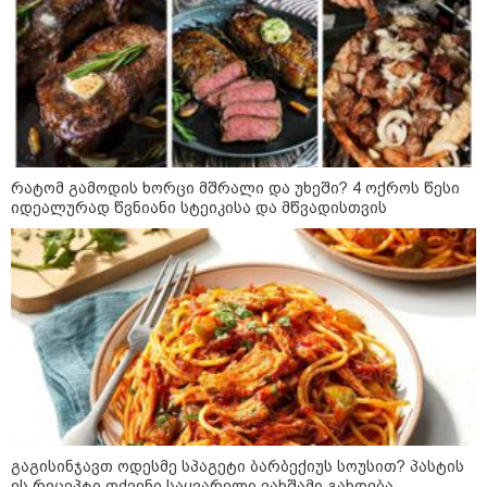
რატომ გამოდის ხორცი მშრალი და უხეში? 4 ოქროს წესი
იდეალურად წვნიანი სტეიკისა და მწვადისთვის
09:00 / 07-08-2026
18 წელი აგვისტოს ომიდან - ტრაგიკული
მოვლენების ქრონოლოგია, რომელიც
შესაძლოა, აღარ გვახსოვს
22:28 / 07-08-2026
გაგისინჯავთ ოდესმე სპაგეტი ბარბექიუს სოუსით? პასტის
სად იზღუდება მოძრაობა -
ეს რეცეპტი თქვენი საყვარელი ვახშამი გახდება