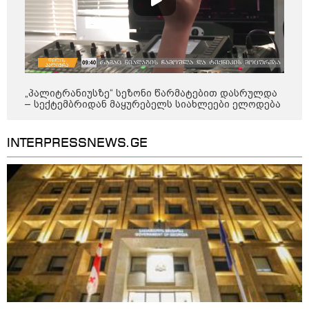
გადავცემ" - ეკა კუპატაძე
განცხადებას ავრცელებს
რა ისმინს სახლში დაყენებული
მომსასმენი მოწყობილობის
ჩანაწერში, სადაც ნია იმნაძე
მამას ესაუბრება?
„პალიტრანიუსზე“ სეზონი წარმატებით დასრულდა
– სექტემბრიდან მაყურებელს სიახლეები ელოდება
"ამ ვიდეოს ნახვა ჩემთვის იყო
სიკვდილი" - რას ამბობს
დაკარგული 17 წლის ბიჭის დედა
INTERPRESSNEWS.GE
ვიდეოკადრებზე, სადაც შვილის
განწირული ვედრების ხმა
ამოიცნო
პოლიტიკა