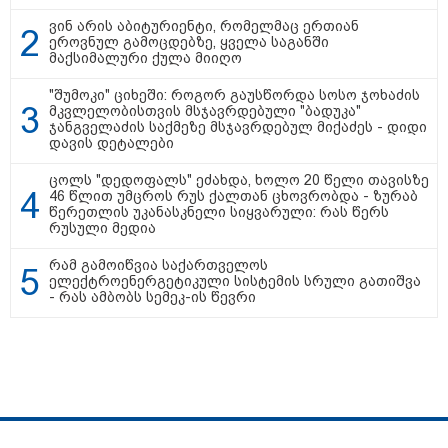
სიკვდილი - ისეთი ხმა აქვს,
თითქოს ეხვეწება, ცუდად არის"
ვინ არის აბიტურიენტი, რომელმაც ერთიან
- 12 წლის წინ გაუჩინარებული
ეროვნულ გამოცდებზე, ყველა საგანში
ბიჭის დედა გავრცელებულ
მაქსიმალური ქულა მიიღო
ვიდეოზე პირველ კომენტარს
აკეთებს
"შუმოკი" ციხეში: როგორ გაუსწორდა სოსო ჯოხაძის
მკვლელობისთვის მსჯავრდებული "ბადუკა"
კატეგორიის ყველა სიახლე
ჯანგველაძის საქმეზე მსჯავრდებულ მიქაძეს - დიდი
დავის დეტალები
ცოლს "დედოფალს" ეძახდა, ხოლო 20 წელი თავისზე
46 წლით უმცროს რუს ქალთან ცხოვრობდა - ზურაბ
წერეთლის უკანასკნელი სიყვარული: რას წერს
რუსული მედია
პაატა ზაქარეიშვილის მწვავე
რამ გამოიწვია საქართველოს
პასუხი გიორგი ბარამიძის
ელექტროენერგეტიკული სისტემის სრული გათიშვა
სკანდალურ განცხადებაზე -
- რას ამბობს სემეკ-ის წევრი
"ყველაფერი დეტალურად ვიცი...
კამანში მოკლული ქართველები მე
გადმოვასვენე... ბარამიძე კი
ტყუის"
აგვისტოს ომში, გორში
საბრძოლო ნათლობა მიღებული
რუსული „ისკანდერი“ დღეს კიევის
მთავარ კოშმარად იქცა
სპეცპროექტები
ჩვენ შესახებ
რეკლამა