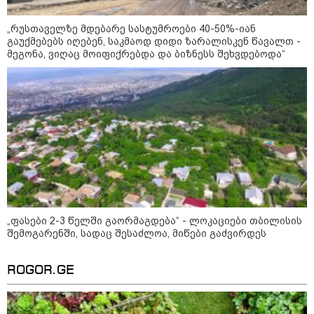
10:58 / 06-08-2026
„რუსთაველზე მდებარე სასტუმროები 40-50%-იან
"დადგება დრო და თქვენი
გაუქმებებს იღებენ, საკმაოდ დიდი ზარალისკენ წავალთ -
დღევანდელი "პოსტაობა"
მეგონა, ვიღაც მოიფიქრებდა და ბიზნესს შეხვდებოდა“
საკუთარ თავთან
შეგარცხვენთ... თქვენი
შეცდომა არის დანაშაულის
ტოლფასი" - ეკა კუპატაძე ნანუკა
ჟორჟოლიანს
09:33 / 05-08-2026
"მამის მიერ ცოტნესთვის
დატოვებულ სახლში
თვითნებურად ცხოვრობს
ადამიანი, რომელიც ზვიადის
ანდერძში ერთი სიტყვითაც კი
არ არის მოხსენიებული" - ანა
ჯაბაური
„ფასები 2-3 წელში გაორმაგდება“ - ლოკაციები თბილისის
09:32 / 05-08-2026
შემოგარენში, სადაც შესაძლოა, მიწები გაძვირდეს
"4 დღე უწყლოდ და უპუროდ
გაატარეს, მათ სიცოცხლე
დავუბრუნეთ" - ქართველი
ROGOR.GE
მეზღვაური წერს, რომ 36
მიგრანტი, მათ შორის, ორსული
გოგონა გადაარჩინა