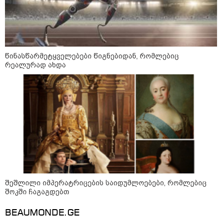
დადგომამდე
ფული ამ ზოდიაქოს ნიშნების
ხელში აღმოჩნდება: ვინ
წინასწარმეტყველებები წიგნებიდან, რომლებიც
გამდიდრდება?
რეალურად ახდა
როგორ ჩავიცვათ 40 წლის
შემდეგ: მილიონერების
სტილისტის 8 ოქროს წესი და
აუცილებელი სამოსი
შეშლილი იმპერატრიცების საიდუმლოებები, რომლებიც
შოკში ჩაგაგდებთ
მსოფლიო
BEAUMONDE.GE