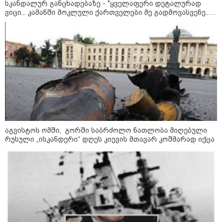
სკანდალურ განცხადებაზე - "ყველაფერი დეტალურად
- რუსს, ყაზახს, უკრაინელს,
ვიცი... კამანში მოკლული ქართველები მე გადმოვასვენე...
შვეიცარიელს, იტალიელს,
ამერიკელს, შეუძლია
ბარამიძე კი ტყუის"
ჩამოვიდეს, დახარჯოს ფული...
არავინ შეზღუდული არაა" -
კალაძე
კატეგორიის ყველა სიახლე
აგვისტოს ომში, გორში საბრძოლო ნათლობა მიღებული
„რიკოთის მსგავსი რთული
რუსული „ისკანდერი“ დღეს კიევის მთავარ კოშმარად იქცა
საინჟინრო ობიექტების მოვლა-
პატრონობა განსაკუთრებულ
პასუხისმგებლობას მოითხოვს“-
რატომ გახდა საჭირო გზების
მოვლა-პატრონობისთვის
სახელმწიფო კომპანიის შექმნა
„რუსთაველზე მდებარე
სასტუმროები 40-50%-იან
გაუქმებებს იღებენ, საკმაოდ დიდი
ზარალისკენ წავალთ - მეგონა,
ვიღაც მოიფიქრებდა და ბიზნესს