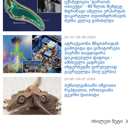
ექსპედიცია “ტარაიას
ობიექტი“ - 89 წლის შემდეგ,
მფრინავი ამელია ერჰარტის
დაკარგული თვითმფრინავის
ძებნა კვლავ განახლდა
22:10 / 06-08-2026
ატრაქციონი მწყობრიდან
გამოვიდა და ვიზიტორები
ჰაერში თავდაყირა
დაკიდებული დატოვა -
ამსხევლი კადრები
ინტერნეტში ვირუსულად
გავრცელდა (ნიუ-ჯერსი)
20:06 / 29-07-2026
15:47 / 07-08-2026
პენსილვანიაში იშვიათი
Tower Group და BREEAM - ხარისხის საერთაშორისო
რეპტილია, ორთავიანი
სტანდარტი ქართულ დეველოპმენტში
გეკონი დაიბადა
იხილეთ მეტი