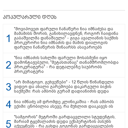
პოპულარული დღეს
"მოვიპოვეთ ფარული ჩანაწერი ნია იმნაძესა და
მამამისს შორის, განიხილავდნენ, როგორ ჩაიდინა
გაბაშვილმა დანაშაული" - გიგა ავალიანის საქმის
პროკურორი ნია იმნაძის და მამის დიალოგის
ფარული ჩანაწერის შინაარსს ასაჯაროებს
13:27 / 07-08-2026
"სტუმართმოყვარე ხალხი ვართ - რუსს, ყაზახს,
"ნია იმნაძის სახლში ფარული მოსასმენი იყო
უკრაინელს, შვეიცარიელს, იტალიელს, ამერიკელს,
დამონტაჟებული, "მეტასთანაც" თანამშრომლობდა
პროკურატურა" - რა დეტალებზე საუბრობს
შეუძლია ჩამოვიდეს, დახარჯოს ფული... არავინ
პროკურატურა
შეზღუდული არაა" - კალაძე
"არ მიმატოვო, გეხვეწები" - 12 წლის წინანდელი
ვიდეო და ახალი გარემოება დაკარგული ბიჭის
საქმეში: რას ამბობს გურამ დადიანიძის დედა
17:24 / 07-08-2026
"მარტო როცა ვარ, ხშირად
ნია იმნაძე ამ დრომდე კლინიკაშია - რას ამბობს
ველაპარაკები, ვიცი, რომ
ექიმი: ცნობილია ასევე, რა მუხლით დააკავეს ის
მისმენს, ვფიქრობ, თავზე
მადგას და მეფერება - სხვებს
"სამგორის" მეტროში გარდაცვლილი სტუდენტის,
ხომ არ ვაჩვენებ ცრემლებს" -
მარიამ ტყემალაძის დედა ექსპერტიზის პასუხს
გიორგი კეკელიძე გმირი
აქვეყნებს - რა გახდა გოგონას გარდაცვალების
ანწუხელიძის გამზრდელი