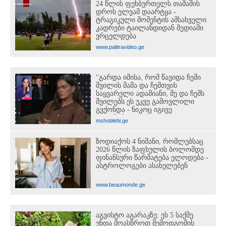
24 წლის ფეხბურთელს თამაშის
დროს ელვამ დაარტყა -
ტრაგიკული მომენტის ამსახველი
კადრები ტაილანდიდან მედიაში
ვრცელდება
www.palitravideo.ge
"გარდა იმისა, რომ წავიდა ჩემი
შვილის მამა და ჩემთვის
საყვარელი ადამიანი, მე და ჩემს
შვილებს ეს უკვე გამოვლილი
გვქონდა - ნიკოც იგივე
დიაგნოზით გარდაიცვალა..." - ეკა
mshoblebi.ge
ნიჟარაძის ემოციური მოგონება
თემურ უგულავაზე
ზოდიაქოს 4 ნიშანი, რომლებსაც
2026 წლის ზაფხულის ბოლომდე
ფინანსური წარმატება ელოდება -
ასტროლოგები ასახელებენ
www.beaumonde.ge
აგვისტო აგარაკზე: ეს 5 საქმე
უნდა მოასწროთ შემოდგომის