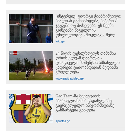
[ინტერვიუ] გიორგი ჭიაბრიშვილი:
"ძალიან გამიხარდება, "იბერია"
ჯგუფში თუ მოხვდება, ეს ჩვენს
გონებაში წაგებულის
ფსიქოლოგიას მოკლავს, მერე
ჩვენც მივყვებით"
lelo.ge
24 წლის ფეხბურთელს თამაშის
დროს ელვამ დაარტყა -
ტრაგიკული მომენტის ამსახველი
კადრები ტაილანდიდან მედიაში
ვრცელდება
www.palitravideo.ge
Geo Team-მა მიქაუტაძის
"ბარსელონაში" გადასვლაზე
გავრცელებულ ინფორმაციაზე
განმარტება გააკეთა
sportall.ge