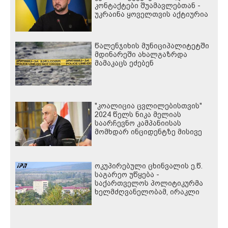
კონტაქტები შუამავლებთან -
უკრაინა ყოველთვის აქტიურია
წალენჯიხის მუნიციპალიტეტში
მდინარეში ახალგაზრდა
მამაკაცს ეძებენ
"კოალიცია ცვლილებისთვის"
2024 წელს ნიკა მელიას
საარჩევნო კამპანიისას
მომხდარ ინციდენტზე მისივე
გარემოცვის წევრების - ცოტნე
მირცხულავასა და გაბრიელ
კობაიძისთვის ბრალის
ოკუპირებული ცხინვალის ე.წ.
წაყენებას "აბსურდულს"
საგარეო უწყება -
უწოდებს
საქართველოს პოლიტიკურმა
ხელმძღვანელობამ, ირაკლი
კობახიძის სახით,
ოფიციალურად აღიარა მიხეილ
სააკაშვილი სამხედრო
აგრესიის დამნაშავედ - 2008