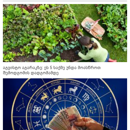
"სა­მარ­ცხვი­ნოა ეს ყვე­ლა­ფე­რი,
ყვე­ლა­ზე რბი­ლად რომ ვთქვა!" -
ნანკა კალატოზიშვილი გიორგი
ბარამიძის განცხადებას
ეხმაურება
"ეს ის ადგილია, საიდანაც
გუშინდელი ვიდეო ვირუსულად
გავრცელდა.... დანარჩენი თქვენ
განსაჯეთ, რამდენად
შესაძლებელია აქ ადამიანის
აგვისტო აგარაკზე: ეს 5 საქმე უნდა მოასწროთ
გადავარდნა" - რა კადრებს
შემოდგომის დადგომამდე
აქვეყნებს კობა ახალაძე
მლეთიდან, სადაც 12 წლის წინ
გურამ დადიანიძე გაუჩინარდა?
პოლიტიკა