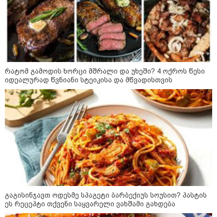
კატეგორიის ყველა სიახლე
"უნდა დაგვხვრიტოთ? - არა,
რატომ გამოდის ხორცი მშრალი და უხეში? 4 ოქროს წესი
თქვენი დახვრეტა რაში გვაწყობს,
იდეალურად წვნიანი სტეიკისა და მწვადისთვის
გუდაუთაში ქართველ ტყვეებში
უნდა გადაგცვალოთ..."
როდის დაიწყო რეალურად
საქართველო-რუსეთის ომი და
მთავარი შეცდომა, რომელიც
საბედისწერო გამოდგა
შავ ზღვაში გემებზე
თავდასხმებმა რუსეთ-უკრაინის
გაგისინჯავთ ოდესმე სპაგეტი ბარბექიუს სოუსით? პასტის
ომში რეკორდული მასშტაბი
ეს რეცეპტი თქვენი საყვარელი ვახშამი გახდება
მიიღო