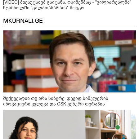
[VIDEO] მიქაუტაძემ გაიტანა, ოსიმენმაც - "ვილიარეალმა"
სტამბოლში "გალათასარაის" მოუგო
დღის ზოგადი
8
ასტროლოგიური
MKURNALI.GE
პროგნოზი
აგვისტო
აგვისტო აგარაკზე: ეს 5 საქმე
უნდა მოასწროთ შემოდგომის
დადგომამდე
შექცევადია თუ არა სიბერე: დევიდ სინკლერის
ინოვაციური კვლევა და OSK გენური თერაპია
ფული ამ ზოდიაქოს ნიშნების
ხელში აღმოჩნდება: ვინ
გამდიდრდება?