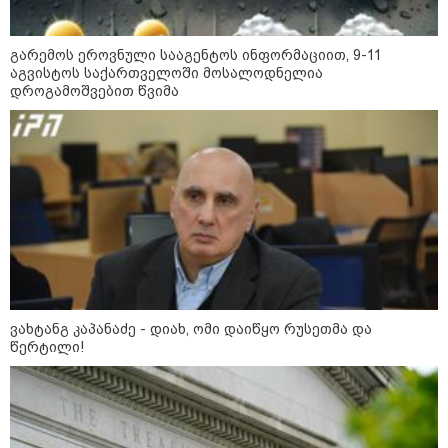
დაკავშირებით ირაკლი
კობახიძის განცხადებას?
გარემოს ეროვნული სააგენტოს ინფორმაციით, 9-11
აგვისტოს საქართველოში მოსალოდნელია
დროგამოშვებით წვიმა
კატეგორიის ყველა სიახლე
„გადავწყვიტეთ, უკვე
დასრულებული სივრცის
მონახულების შესაძლებლობა
ახლავე მოგცეთ“ - თბილისის
ახალი ზოოპარკი სატესტო
რეჟიმში იხსნება
ვახტანგ კაპანაძე - დიახ, ომი დაიწყო რუსეთმა და
რა არის ცნობილი,
წერტილი!
საქართველოში დაფუძნებულ
კრიპტოკომპანიაზე, რომელიც
აშშ-ს სახაზინო დეპარტამენტმა
დაასანქცირა