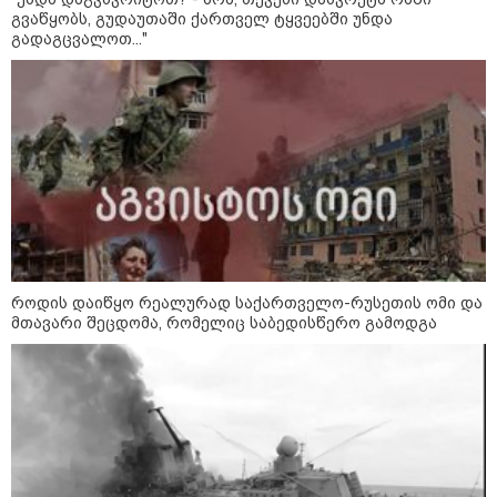
გვაწყობს, გუდაუთაში ქართველ ტყვეებში უნდა
გადაგცვალოთ..."
12:46 / 07-08-2026
ოკუპირებულ აფხაზეთში საწვავის
დეფიციტია, კილომეტრიანი რიგები და
შეზღუდვა საწვავის ჩასხმაზე - რა
ინფორმაციას აქვეყნებს "დემოკრატიის
კვლევის ინსტიტუტი“
როდის დაიწყო რეალურად საქართველო-რუსეთის ომი და
მთავარი შეცდომა, რომელიც საბედისწერო გამოდგა
14:23 / 05-08-2026
ევროპელმა და რუსმა ყოფილმა
მაღალჩინოსნებმა უკრაინაში
ომთან დაკავშირებით
მოლაპარაკებები გამართეს - რა
არის ცნობილი შეხვედრაზე
09:55 / 05-08-2026