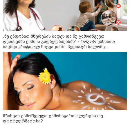
როგორ ჩავიცვათ 40 წლის
შემდეგ: მილიონერების
სტილისტის 8 ოქროს წესი და
აუცილებელი სამოსი
„ნუ ენდობით მწერების ბადეს და ნუ გამოიწვევთ
ღებინებას ქიმიის გადაყლაპვისას“ - როგორ ვიხსნათ
ბავშვი კრიტიკულ სიტუაციაში, პედიატრ სალომე
ახვლედიანის რჩევები
მსოფლიო
მზისგან გამოწვეული გამონაყარი: ალერგია თუ
ფოტოდერმატოზი?