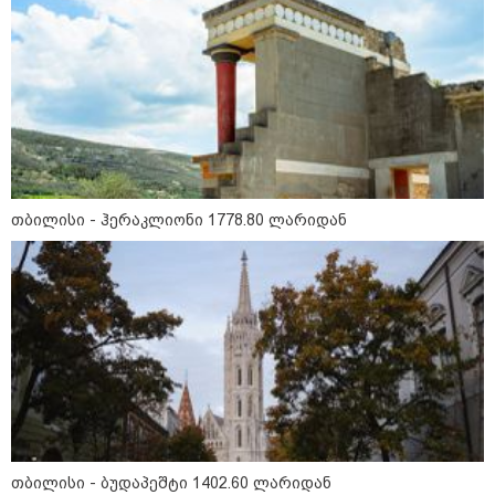
11:13 / 05-08-2026
Hisense წარმოგიდგენთ გზავნილს "ინოვაციები
უკეთესი ცხოვრებისათვის" FIFA-ს 2026 წლის
მსოფლიო ჩემპიონატზე™
თბილისი - ჰერაკლიონი 1778.80 ლარიდან
15:49 / 06-08-2026
შეიძინე ალდაგის სამოგზაურო დაზღვევა და
მიიღე გაორმაგებული ინტერნეტი
საზოგადოება
თბილისი - ბუდაპეშტი 1402.60 ლარიდან