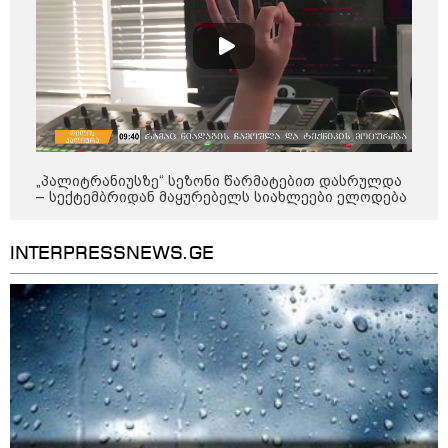
საქართველოს
თავისუფლებისთვის შეწირული
გმირების მემორიალზე
გაკეთდა" - "ნაციონალური
მოძრაობა"
19:03 / 08-08-2026
"მკაცრად ვგმობთ ირაკლი
კობახიძის განცხადებას" -
"კოალიცია ცვლილებისთვის"
„პალიტრანიუსზე“ სეზონი წარმატებით დასრულდა
– სექტემბრიდან მაყურებელს სიახლეები ელოდება
16:33 / 08-08-2026
INTERPRESSNEWS.GE
"გიორგი ბარამიძემ რაღაც
არასწორად ჩამოაყალიბა,
მაგრამ ნამდვილად არ
ეკუთვნის წიხლი ივანიშვილის
ღალატზე დაფუძნებული
დიქტატურის მსახურებისგან" -
მიხეილ სააკაშვილი
16:22 / 08-08-2026
"აი, ეს არის სამშობლოს
ღალატი" - როგორ ეხმაურება
ნიკა გვარამია აგვისტოს ომთან