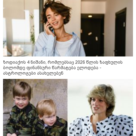
გარემოს ეროვნული სააგენტოს
ინფორმაციით, 9-11 აგვისტოს
საქართველოში მოსალოდნელია
დროგამოშვებით წვიმა
ზოდიაქოს 4 ნიშანი, რომლებსაც 2026 წლის ზაფხულის
ბოლომდე ფინანსური წარმატება ელოდება -
ვახტანგ კაპანაძე - დიახ, ომი
ასტროლოგები ასახელებენ
დაიწყო რუსეთმა და წერტილი!
აშშ-მა საქართველოში
დაფუძნებული კრიპტოკომპანია
დაასანქცირა