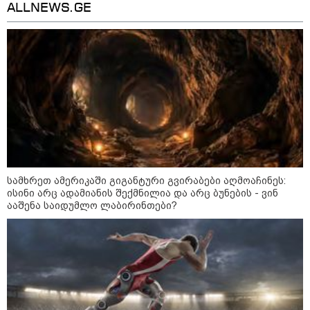
ALLNEWS.GE
13:15 / 08-08-2026
უძველესი სენი და ეპიდემია: აშშ-ში
ერთდროულად კეთრს და ნაწლავურ
ინფექციას ებრძვიან - რა უნდა ვიცოდეთ
და რამდენად სახიფათოა
სამხრეთ ამერიკაში გიგანტური გვირაბები აღმოაჩინეს:
ისინი არც ადამიანის შექმნილია და არც ბუნების - ვინ
21:17 / 08-08-2026
ააშენა საიდუმლო ლაბირინთები?
აშშ-მა საქართველოში
დაფუძნებული კრიპტოკომპანია
დაასანქცირა
18:35 / 08-08-2026