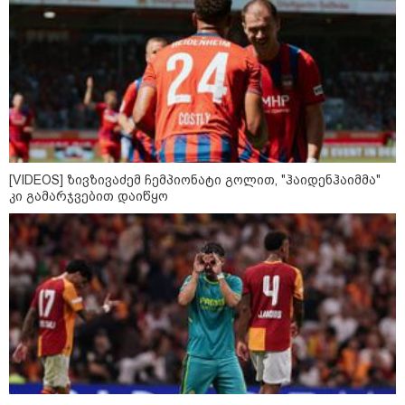
[VIDEOS] ზივზივაძემ ჩემპიონატი გოლით, "ჰაიდენჰაიმმა"
კი გამარჯვებით დაიწყო
კატეგორიები