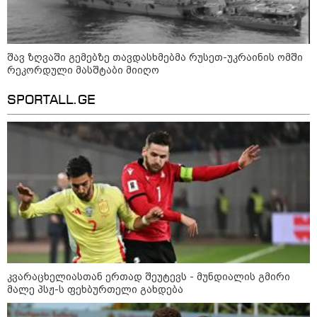
მორიგი თავდასხმა Wildberries-
ის საწყობზე - დრონებით
თავდასხმის შემდეგ, ტულას
ოლქში მდებარე საწყობში
შავ ზღვაში გემებზე თავდასხმებმა რუსეთ-უკრაინის ომში
ხანძარია
რეკორდული მასშტაბი მიიღო
SPORTALL.GE
09:12 / 05-08-2026
14 გარდაცვლილი, 22
დაშავებული, მასშტაბური
ხანძარი - რუსეთმა კიევზე
იერიში ბალისტიკური
რაკეტებით მიიტანა
14:13 / 04-08-2026
მორიგი თავდასხმა რუსეთში,
ნავთობგადამამუშავებელ
ქარხანაზე - რა დეტალებია
ცნობილი
კვარაცხელიასთან ერთად შეუტევს - მუნდიალის გმირი
მალე პსჟ-ს ფეხბურთელი გახდება
კატეგორიის ყველა სიახლე