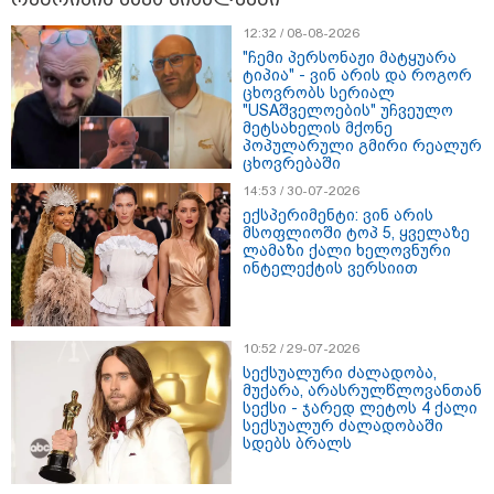
12:32 / 08-08-2026
"ჩემი პერსონაჟი მატყუარა
ტიპია" - ვინ არის და როგორ
ცხოვრობს სერიალ
16:41 / 08-08-2026
"USAშველოების" უჩვეულო
"კაპროვანში ზღვამ კიდევ ერთი
მეტსახელის მქონე
ჭურვი გამორიყა, ადგილზე
პოპულარული გმირი რეალურ
მობილიზებულია პოლიცია და
ცხოვრებაში
სამაშველო" - რას წერს და რა
კადრებს აქვეყნებს თათია
14:53 / 30-07-2026
ნიკოლაშვილი?
ექსპერიმენტი: ვინ არის
მსოფლიოში ტოპ 5, ყველაზე
ლამაზი ქალი ხელოვნური
12:18 / 08-08-2026
ინტელექტის ვერსიით
"რუსეთმა განახორციელა
საქართველოს ტერიტორიების
20%-ის ოკუპაცია და
სააკაშვილის, მისი რეჟიმის
ღალატი ვერანაირად ვერ
10:52 / 29-07-2026
გადაფარავს ამ დანაშაულს" -
სექსუალური ძალადობა,
ირაკლი კობახიძე
მუქარა, არასრულწლოვანთან
სექსი - ჯარედ ლეტოს 4 ქალი
13:16 / 08-08-2026
სექსუალურ ძალადობაში
"ძალიან ბევრ ინფორმაციას
სდებს ბრალს
ვიღებთ ხალხისგან" - რას წერს
ადვოკატი ტარიელ კაკაბაძე