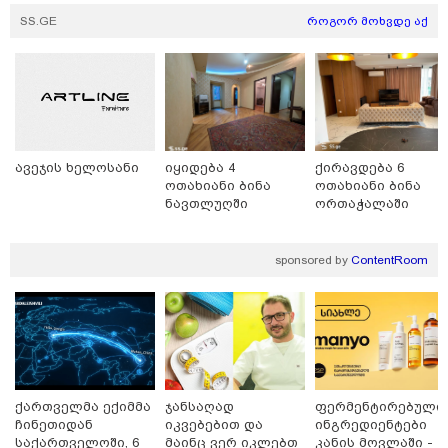
ბრალს წამიყენებს" - ცოტნე მირცხულავა
SS.GE
როგორ მოხვდე აქ
ავეჯის ხელოსანი
იყიდება 4
ქირავდება 6
ოთახიანი ბინა
ოთახიანი ბინა
ნავთლუღში
ორთაჭალაში
sponsored by
ContentRoom
18:51 / 08-08-2026
"ზურგს უკან ლაჩრულად მომეპარნენ და თავს
დამესხნენ - ასფალტზე თავი მრავალჯერ
დამარტყმევინეს, მირტყეს მუშტები" - რას ჰყვება
კურიერი, რომელსაც არასრულწლოვანები სასტიკად
გაუსწორდნენ?
ქართველმა ექიმმა
ჯანსაღად
ფერმენტირებული
ჩინეთიდან
იკვებებით და
ინგრედიენტები
საქართველოში, 6
მაინც ვერ იკლებთ
კანის მოვლაში -