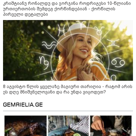
09:36 / 08-08-2026
კრიშტიანუ რონალდუ და ჯორჯინა როდრიგესი 10-წლიანი
"ბავშვობიდან ასე ვარ..
ურთიერთობის შემდეგ ქორწინდებიან - ქორწილის
ფანატიკურად ვარ შეყვარებული
პირველი დეტალები
საქართველოზე" - გაიცანით
მარტინ გუიმჯიანი, ქართულ
ენასა და საქართველოზე
შეყვარებული სომეხი ბიჭი
23:15 / 07-08-2026
ამოუცნობი ანომალიური
მოვლენები - ტრამპის
ადმინისტრაციამ “UFO”- ს
ფაილების მორიგი პაკეტი
გამოაქვეყნა
8 აგვისტო წლის ყველაზე მაგიური თარიღია - რატომ არის
22:30 / 07-08-2026
ეს დღე მნიშვნელოვანი და რა უნდა ვიცოდეთ?
ინტერნეტში ამაღელვებელი
კადრები ვრცელდება - როგორ
GEMRIELIA.GE
გადაარჩინა 56 წლის კაცმა
ბავშვები აბობოქრებულ ზღვაში
დახრჩობას