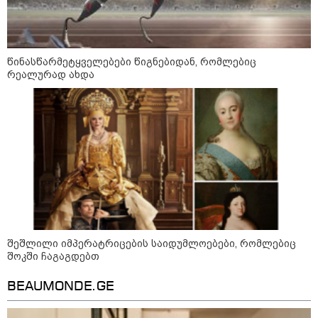
"ბულგარეთის საჰაერო
სივრცეში დრონი აფეთქდა" -
ბულგარეთის პრემიერ-მინისტრი
წინასწარმეტყველებები წიგნებიდან, რომლებიც
რეალურად ახდა
17:13 / 08-08-2026
"დასავლეთმა საქართველო
ჩვენ წინააღმდეგ
გეოპოლიტიკური ბრძოლის
უგუნურ იარაღად გამოიყენა" -
დიმიტრი მედვედევი
23:40 / 07-08-2026
იტალიამ ყველა ქალაქში
განგაშის წითელი დონე
გამოაცხადა
შეშლილი იმპერატრიცების საიდუმლოებები, რომლებიც
შოკში ჩაგაგდებთ
BEAUMONDE.GE
კატეგორიის ყველა სიახლე