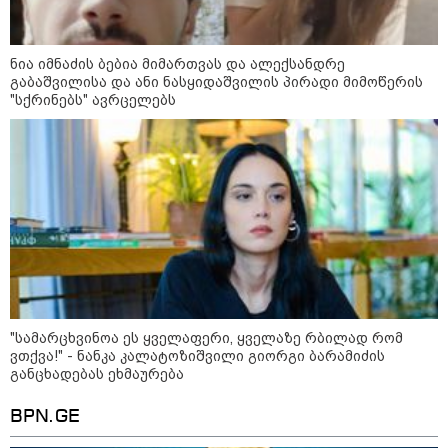
11:13 / 05-08-2026
Hisense წარმოგიდგენთ გზავნილს "ინოვაციები
ნია იმნაძის ბებია მიმართვას და ალექსანდრე
უკეთესი ცხოვრებისათვის" FIFA-ს 2026 წლის
გაბაშვილისა და ანი ნასყიდაშვილის პირადი მიმოწერის
მსოფლიო ჩემპიონატზე™
"სქრინებს" ავრცელებს
15:49 / 06-08-2026
შეიძინე ალდაგის სამოგზაურო დაზღვევა და
"სა­მარ­ცხვი­ნოა ეს ყვე­ლა­ფე­რი, ყვე­ლა­ზე რბი­ლად რომ
მიიღე გაორმაგებული ინტერნეტი
ვთქვა!" - ნანკა კალატოზიშვილი გიორგი ბარამიძის
განცხადებას ეხმაურება
საზოგადოება
BPN.GE