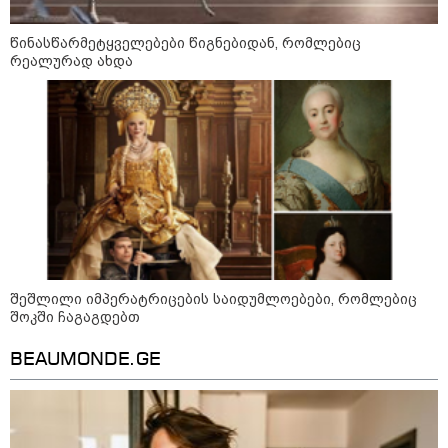
წინასწარმეტყველებები წიგნებიდან, რომლებიც
რეალურად ახდა
ფული ამ ზოდიაქოს ნიშნების
ხელში აღმოჩნდება: ვინ
გამდიდრდება?
როგორ ჩავიცვათ 40 წლის
შემდეგ: მილიონერების
სტილისტის 8 ოქროს წესი და
აუცილებელი სამოსი
შეშლილი იმპერატრიცების საიდუმლოებები, რომლებიც
შოკში ჩაგაგდებთ
მსოფლიო
BEAUMONDE.GE