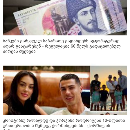
იტალიამ ყველა ქალაქში
განგაშის წითელი დონე
გამოაცხადა
კატეგორიის ყველა სიახლე
ბანკები გარკვეულ საბარათე გადახდებს ავტომატურად
აღარ გაატარებენ - რეგულაცია 60 წელს გადაცილებულ
პირებს შეეხება
ვახტანგ კაპანაძე - დიახ, ომი
დაიწყო რუსეთმა და წერტილი!
აშშ-მა საქართველოში
დაფუძნებული კრიპტოკომპანია
კრიშტიანუ რონალდუ და ჯორჯინა როდრიგესი 10-წლიანი
დაასანქცირა
ურთიერთობის შემდეგ ქორწინდებიან - ქორწილის