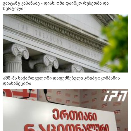
ვახტანგ კაპანაძე - დიახ, ომი დაიწყო რუსეთმა და
წერტილი!
12:34 / 08-08-2026
აშშ-მა საქართველოში დაფუძნებული კრიპტოკომპანია
დაასანქცირა
რას აცხადებს ირაკლი კობახიძე
ელექტროენერგიის რამდენჯერმე
გათიშვასთან დაკავშირებით?
19:32 / 08-08-2026
"სიმბოლურია, რომ კობახიძის
მოღალატეობრივი განცხადება