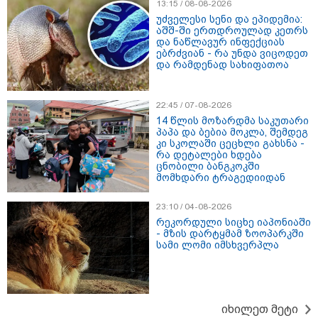
ბრალს წამიყენებს" - ცოტნე მირცხულავა
13:15 / 08-08-2026
უძველესი სენი და ეპიდემია:
აშშ-ში ერთდროულად კეთრს
და ნაწლავურ ინფექციას
ებრძვიან - რა უნდა ვიცოდეთ
და რამდენად სახიფათოა
22:45 / 07-08-2026
14 წლის მოზარდმა საკუთარი
პაპა და ბებია მოკლა, შემდეგ
კი სკოლაში ცეცხლი გახსნა -
რა დეტალები ხდება
ცნობილი ბანგკოკში
მომხდარი ტრაგედიიდან
23:10 / 04-08-2026
18:51 / 08-08-2026
რეკორდული სიცხე იაპონიაში
"ზურგს უკან ლაჩრულად მომეპარნენ და თავს
- მზის დარტყმამ ზოოპარკში
სამი ლომი იმსხვერპლა
დამესხნენ - ასფალტზე თავი მრავალჯერ
დამარტყმევინეს, მირტყეს მუშტები" - რას ჰყვება
კურიერი, რომელსაც არასრულწლოვანები სასტიკად
გაუსწორდნენ?
იხილეთ მეტი