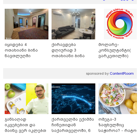
22:29 / 08-08-2026
"24 იანვრის ღამეს თამარ ნავროზაშვილის ძმა
მიგზავნის მესიჯს... მე ვერ ვნახე, რადგან "სპამებში"
ჩავარდა": რა მისწერა ნია იმნაძის ბიძამ ეკა
კუპატაძეს? - გიგა ავალიანის დედა "სქრინს"
აქვეყნებს
იყიდება 4
ქირავდება
მოლარე-
ოთახიანი ბინა
დღიურად 3
კონსულტანტი(
ნავთლუღში
ოთახიანი ბინა
ვარკეთილში)
ბათუმში
sponsored by
ContentRoom
ჯანსაღად
ქართველმა ექიმმა
ომეგა-3
იკვებებით და
ჩინეთიდან
ზაფხულშიც
21:33 / 08-08-2026
მაინც ვერ იკლებთ
საქართველოში, 6
საჭიროა? - რატომ
ნია იმნაძის ბებია მიმართვას ავრცელებს -
წონაში? - ლაშა
000 კილომეტრის
არ უნდა ვთქვათ