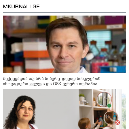
მორიგი თავდასხმა Wildberries-
MKURNALI.GE
ის საწყობზე - დრონებით
თავდასხმის შემდეგ, ტულას
ოლქში მდებარე საწყობში
ხანძარია
09:12 / 05-08-2026
14 გარდაცვლილი, 22
დაშავებული, მასშტაბური
ხანძარი - რუსეთმა კიევზე
იერიში ბალისტიკური
რაკეტებით მიიტანა
შექცევადია თუ არა სიბერე: დევიდ სინკლერის
ინოვაციური კვლევა და OSK გენური თერაპია
14:13 / 04-08-2026
მორიგი თავდასხმა რუსეთში,
ნავთობგადამამუშავებელ
ქარხანაზე - რა დეტალებია
ცნობილი
კატეგორიის ყველა სიახლე