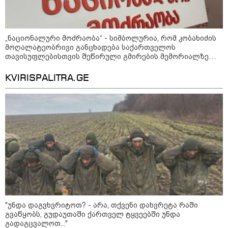
საქართველოს
თავისუფლებისთვის შეწირული
გმირების მემორიალზე
გაკეთდა" - "ნაციონალური
მოძრაობა"
„ნაციონალური მოძრაობა“ - სიმბოლურია, რომ კობახიძის
მოღალატეობრივი განცხადება საქართველოს
19:03 / 08-08-2026
თავისუფლებისთვის შეწირული გმირების მემორიალზე
"მკაცრად ვგმობთ ირაკლი
გაკეთდა
კობახიძის განცხადებას" -
"კოალიცია ცვლილებისთვის"
KVIRISPALITRA.GE
16:33 / 08-08-2026
"გიორგი ბარამიძემ რაღაც
არასწორად ჩამოაყალიბა,
მაგრამ ნამდვილად არ
ეკუთვნის წიხლი ივანიშვილის
ღალატზე დაფუძნებული
დიქტატურის მსახურებისგან" -
მიხეილ სააკაშვილი
16:22 / 08-08-2026
"უნდა დაგვხვრიტოთ? - არა, თქვენი დახვრეტა რაში
"აი, ეს არის სამშობლოს
გვაწყობს, გუდაუთაში ქართველ ტყვეებში უნდა
ღალატი" - როგორ ეხმაურება
გადაგცვალოთ..."
ნიკა გვარამია აგვისტოს ომთან