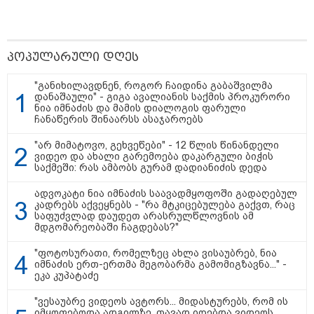
პოპულარული დღეს
"განიხილავდნენ, როგორ ჩაიდინა გაბაშვილმა
დანაშაული" - გიგა ავალიანის საქმის პროკურორი
ნია იმნაძის და მამის დიალოგის ფარული
ჩანაწერის შინაარსს ასაჯაროებს
"არ მიმატოვო, გეხვეწები" - 12 წლის წინანდელი
ვიდეო და ახალი გარემოება დაკარგული ბიჭის
საქმეში: რას ამბობს გურამ დადიანიძის დედა
17:13 / 08-08-2026
ადვოკატი ნია იმნაძის საავადმყოფოში გადაღებულ
"დასავლეთმა საქართველო ჩვენ წინააღმდეგ
კადრებს აქვეყნებს - "რა მტკიცებულება გაქვთ, რაც
გეოპოლიტიკური ბრძოლის უგუნურ იარაღად
საფუძვლად დაუდეთ არასრულწლოვნის ამ
გამოიყენა" - დიმიტრი მედვედევი
მდგომარეობაში ჩაგდებას?"
"ფოტოსურათი, რომელზეც ახლა ვისაუბრებ, ნია
იმნაძის ერთ-ერთმა მეგობარმა გამომიგზავნა..." -
21:17 / 08-08-2026
ეკა კუპატაძე
აშშ-მა საქართველოში
დაფუძნებული კრიპტოკომპანია
"ვესაუბრე ვიდეოს ავტორს... მიდასტურებს, რომ ის
დაასანქცირა
იმყოფებოდა ადგილზე, თავად იღებდა ვიდეოს...