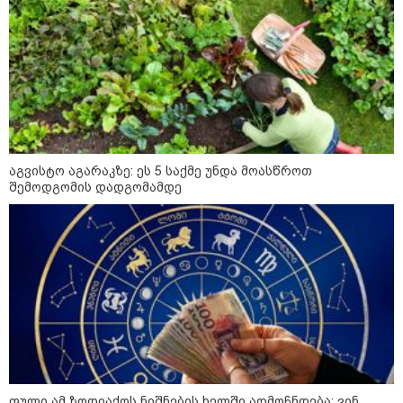
19:52 / 08-08-2026
"სანაპირო რაიონებში
მოსალოდნელია წვიმა" -
გარემოს ეროვნული სააგენტოს
გაფრთხილება: რომელ
რეგიონებში უნდა ველოდოთ
ელჭექს, სეტყვასა და ქარის
გაძლიერებას?
კატეგორიის ყველა სიახლე
აგვისტო აგარაკზე: ეს 5 საქმე უნდა მოასწროთ
შემოდგომის დადგომამდე
მკითხველის რჩევით
ფული ამ ზოდიაქოს ნიშნების ხელში აღმოჩნდება: ვინ