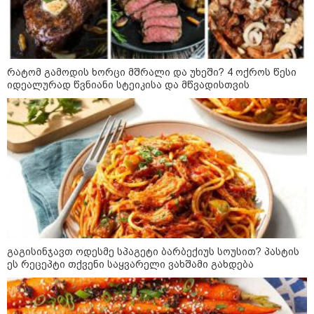
რატომ გამოდის ხორცი მშრალი და უხეში? 4 ოქროს წესი
იდეალურად წვნიანი სტეიკისა და მწვადისთვის
11:17 / 08-08-2026
არშემდგარი ქორწინება 15 წლით უფროს
ქართველთან - ალინა კაბაევას
საიდუმლო ცხოვრება: როგორ
გაგისინჯავთ ოდესმე სპაგეტი ბარბექიუს სოუსით? პასტის
გამოიყურებოდა ის პლასტიკურ
ეს რეცეპტი თქვენი საყვარელი ვახშამი გახდება
ოპერაციებამდე