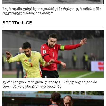
მსოფლიო სასიცოცხლოდ
მნიშვნელოვანი პროდუქტის
შავ ზღვაში გემებზე თავდასხმებმა რუსეთ-უკრაინის ომში
დეფიციტის წინაშე დგას
რეკორდული მასშტაბი მიიღო
SPORTALL.GE
კონფლიქტები
კვარაცხელიასთან ერთად შეუტევს - მუნდიალის გმირი
მალე პსჟ-ს ფეხბურთელი გახდება