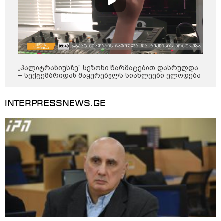
"სა­მარ­ცხვი­ნოა ეს ყვე­ლა­ფე­რი,
ყვე­ლა­ზე რბი­ლად რომ ვთქვა!" -
ნანკა კალატოზიშვილი გიორგი
ბარამიძის განცხადებას
ეხმაურება
„პალიტრანიუსზე“ სეზონი წარმატებით დასრულდა
– სექტემბრიდან მაყურებელს სიახლეები ელოდება
"ეს ის ადგილია, საიდანაც
გუშინდელი ვიდეო ვირუსულად
გავრცელდა.... დანარჩენი თქვენ
INTERPRESSNEWS.GE
განსაჯეთ, რამდენად
შესაძლებელია აქ ადამიანის
გადავარდნა" - რა კადრებს
აქვეყნებს კობა ახალაძე
მლეთიდან, სადაც 12 წლის წინ
გურამ დადიანიძე გაუჩინარდა?
პოლიტიკა