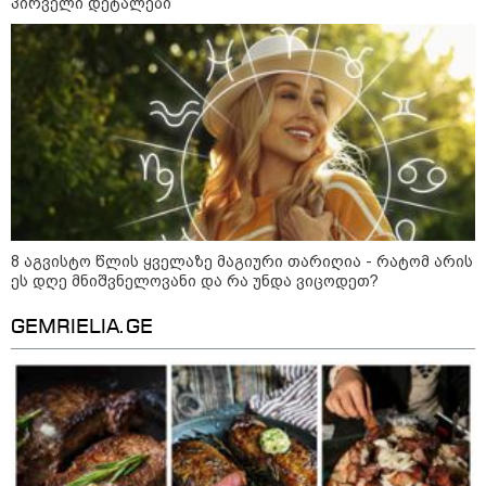
პირველი დეტალები
„ნაციონალური მოძრაობა“ -
სიმბოლურია, რომ კობახიძის
მოღალატეობრივი განცხადება
საქართველოს
თავისუფლებისთვის შეწირული
გმირების მემორიალზე გაკეთდა
პაატა ზაქარეიშვილი -
შეუძლებელია ბარამიძის
განცხადება შეესაბამებოდეს
სინამდვილეს, ეს არის მისი
8 აგვისტო წლის ყველაზე მაგიური თარიღია - რატომ არის
მოსაზრება, აბსოლუტურად
ეს დღე მნიშვნელოვანი და რა უნდა ვიცოდეთ?
ამოვარდნილი რეალობიდან - არ
მიმაჩნია, რომ ამის გამო მის
წინააღმდეგ სისხლის სამართლის
GEMRIELIA.GE
საქმე უნდა აღიძრას
მოზაიკა