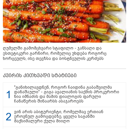
14:20 / 08-08-2026
"ქალაქი დავთმე, მაგრამ
ქალურობა - არა. ვერ იჯერებენ
ფერმერი თუ ვარ" - როგორ
ცხოვრობს ახალგაზრდა ქალი,
რომელიც ქალაქიდან სოფლად
გადავიდა და ფერმერი გახდა
09:36 / 08-08-2026
ღუმელში გამომცხვარი სტაფილო - ჯანსაღი და
"ბავშვობიდან ასე ვარ..
ესთეტიკური გარნირი, რომელიც უხდება როგორც
ფანატიკურად ვარ შეყვარებული
ხორცეულს, ისე თევზსა და ბოსტნეულის კერძებს
საქართველოზე" - გაიცანით
მარტინ გუიმჯიანი, ქართულ
ენასა და საქართველოზე
შეყვარებული სომეხი ბიჭი
კვირის კითხვადი სტატიები
"განიხილავდნენ, როგორ ჩაიდინა გაბაშვილმა
23:15 / 07-08-2026
დანაშაული" - გიგა ავალიანის საქმის პროკურორი
ამოუცნობი ანომალიური
ნია იმნაძის და მამის დიალოგის ფარული
მოვლენები - ტრამპის
ჩანაწერის შინაარსს ასაჯაროებს
ადმინისტრაციამ “UFO”- ს
ფაილების მორიგი პაკეტი
გამოაქვეყნა
ვინ არის აბიტურიენტი, რომელმაც ერთიან
ეროვნულ გამოცდებზე, ყველა საგანში
მაქსიმალური ქულა მიიღო