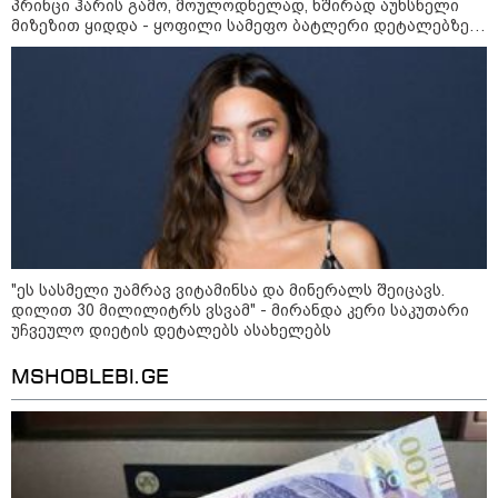
პრინცი ჰარის გამო, მოულოდნელად, ხშირად აუხსნელი
აშშ-მა საქართველოში
მიზეზით ყიდდა - ყოფილი სამეფო ბატლერი დეტალებზე
დაფუძნებული კრიპტოკომპანია
საკუთარ წიგნში საუბრობს
დაასანქცირა
18:35 / 08-08-2026
"ბულგარეთის საჰაერო
სივრცეში დრონი აფეთქდა" -
ბულგარეთის პრემიერ-მინისტრი
"ეს სასმელი უამრავ ვიტამინსა და მინერალს შეიცავს.
დილით 30 მილილიტრს ვსვამ" - მირანდა კერი საკუთარი
17:13 / 08-08-2026
უჩვეულო დიეტის დეტალებს ასახელებს
"დასავლეთმა საქართველო
ჩვენ წინააღმდეგ
გეოპოლიტიკური ბრძოლის
MSHOBLEBI.GE
უგუნურ იარაღად გამოიყენა" -
დიმიტრი მედვედევი
23:40 / 07-08-2026