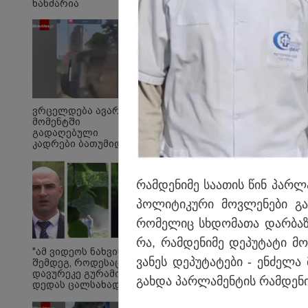
ხანძარია
კრიშტიანუ რონალდუ
ვრცელდება ავარიის
შაბათ-კვირას დაქორ
მომენტში
გადაღებული
განსაკუთრებული დღ
კადრები ბათუმიდან -
მშობლიური კუნძული,
"ვაიმე, ეს რა იყო,
ყოჩაღ "მარშრუტკის"
მძღოლს"
რამ­დე­ნი­მე სა­ა­თის წინ პარ­
პო­ლი­ტი­კუ­რი მოვ­ლე­ნე­ბი გა
რო­მე­ლიც სხდო­მა­თა დარ­ბაზ­შ
რა, რამ­დე­ნი­მე დე­პუ­ტა­ტი მო­
"ამ ვიდეოს ნახვის
ვა­ნეს დე­პუ­ტა­ტე­ბი - ენ­ძე­ლა
შემდეგ, როდესაც
დავურეკე გურამის
გახ­და პარ­ლა­მენ­ტის რამ­დე­ნი
დედას ცალსახად
განაცხადა..." - რას
ამბობს ადვოკატი