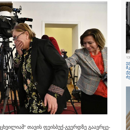
 07-08-2026
09:50 / 07-08-
ლინა ჯოლის ძმა
გამოქვეყნდ
 დაშორდა და
რაკეტის ფ
ა, რომ გეია -
მთვარესთა
შვობაში გიჟურად
ამსახველი 
არდა დისნეის
ორბიტალურ
ესები"
მთვარის ზ
შეჯახებამ
შეჯახების 
/ 07-08-2026
17:12 / 07-08-
გადაიღო
 კვლავაც ღრმად
ორთოდონტ
ოთებულია რუსეთის
უნდა უმკუ
13
 საქართველოს
თანკბილვი
ე
ტორიის
დროულად
მ
რძობადი
ქ
ციით" - აშშ-ის
ძ
ჩო
რ­ცხვი­ლი­ამ“ თა­ვის ფე­ის­ბუქ-გვერ­დზე გა­ავ­რცე­