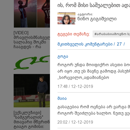
კატალონიელთა
ის, რომ მისი სა­შუ­ა­ლე­ბით ადა­მ
მთავარ მწვრთნელს
ავტორი:
ნინო გიგიშვილი
[VIDEO]
ტეგები თემაზე:
#არასასიამოვნო ს
მრავლისმნახველი
სალაჰიც შოკში
მკითხველის კომენტარები /
27
/
ჩააგდეს - რა
ხდებოდა ტრაბზონში
ეგვიპტელი
გოგა
ფეხბურთელის
როგორ უნდა მოიფიქრო ასეთი ბორ
წარდგენისას
არ იყო ,თუ ეს მავნე გამოდგ პასუ
,,სირცვილო,,ადამიანებო
17:48 / 12-12-2019
14:20 
"ჩემი
მაია
გაუს
არის 
გასაგებია რომ ოცნება არ ვარგა 
რაიმ
[ექსკლუზივი]
როგორ შეიძლება ხალხო. ნუთუ ვ
ეჭვი,
"სამგურალის"
პატრი
მთავარი მწვრთნელი
20:02 / 12-12-2019
გვარ
ტიაგო გომისი: