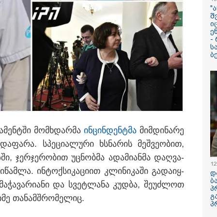
"
"ვესაუბრე ვიდეო
შ
მიდასტურებს, რ
ი
იმყოფებოდა ად
ე
თავად იღებდა ვ
-
საყურადღებოა 
ს
დადიანიძის ტონ
ბ
ადვოკატი ახალ
დეტალებით
 და ჯორჯინა როდრიგესი ამ
წინდებიან. წყვილმა
რატომ ჩაბნელდ
საქართველო მე
ის აღსანიშნავად რონალდუს
გველოდება თუ 
 მადეირა აირჩია
ზამთარში მასშ
ენერგოკრიზისი 
"პრობლემის მო
ლა­მენ­ტში მომ­ხდარ­მა
ინ­ცინ­დენ­ტმა
მიმ­დი­ნა­რე
დაახლოებით ე
დასჭირდება"
­და­ფა­რა. სპე­ცი­ა­ლუ­რი ხსნა­რის მეშ­ვე­ო­ბით,
ი, ჯერ­ჯე­რო­ბით უც­ნობ­მა ადა­მი­ან­მა დაღ­ვა­
სპა, აუზები, პა
12
ხედები - ცნობ
ი­წამ­ლა. ინ­ტოქ­სი­კა­ცი­ით კლი­ნი­კა­ში გა­და­იყ­
დ
კუნძულ მადეირა
ბ
 მა­ჭა­ვა­რი­ა­ნი და სვეტ­ლა­ნა კუდ­ბა, შე­უძ­ლოთ
რონალდუ და ჯ
პ
დაქორწინდებია
გ
­მე თა­ნამ­შრო­მე­ლიც.
პ