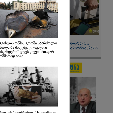
2026
ვაც ღრმად
ლია რუსეთის
რთველოს
ის
დი
 - აშშ-ის
15:49 / 06-08-2026
გვისტოს ომში, გორში საბრძოლო
შეიძინე ალდაგის სამოგზაურო
დაზღვევა და მიიღე გაორმაგებული
ათლობა მიღებული რუსული
ინტერნეტი
ისკანდერი“ დღეს კიევის მთავარ
ოშმარად იქცა
რეისერ "ედინბურგის" საიდუმლო: