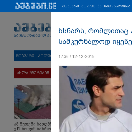
პარტნიორები:
ახალი ამბები
ეკონომიკა
ვიდეო
ჯანმრ
მთავარი
პოლიტიკა
საზოგადოება
ხსნარს, რომლითაც 
საინფორმაციო პორტალი
სამკურნალოდ იყენებ
მთავარი
პოლიტიკა
საზოგადოება
სამართალი
მს
17:36 / 12-12-2019
ახლა უყურებენ
ამ წუთეში ბათუმში,
ე.წ. ხოფის ბაზრობაზე