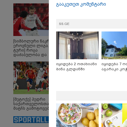
"საქართველო
13:27 
გააკეთეთ კომენტარი
ტალანტების
"სტუ
ქვეყანაა"!
ვართ 
უკრა
შვეი
SS.GE
იტალ
შეუძ
დახარ
შეზღ
[სიმბოლური ნაკრები.
კალა
ეროვნული ლიგა. XXX
ტური] როცა
დაძაბულობა და
ხარისხი ერთად არ
არიან...
იყიდება 2 ოთახიანი
იყიდება 7 ო
ბინა გლდანში
აგარაკი კო
[მეტოქე] პედრი
საქართველოსთან
მატჩს გამოტოვებს
„რიკოთის მსგავსი
„რ
რთული საინჟინრო
სა
ობიექტების მოვლა-
იან