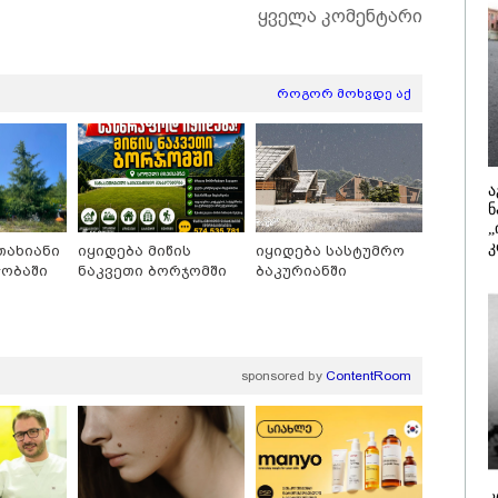
/ 07-08-2026
10:45 / 07-08-
ყველა კომენტარი
მართმოყვარე ხალხი
"აშშ კვლა
- რუსს, ყაზახს,
შეშფოთებუ
ინელს,
მიერ საქა
ცარიელს,
ტერიტორი
როგორ მოხვდე აქ
იელს, ამერიკელს,
განგრძობა
ლია ჩამოვიდეს,
ოკუპაციით"
ჯოს ფული... არავინ
საელჩო
უდული არაა" -
კატეგორიის ყველა სიახლე
ძე
ა
ნ
„
კ
თახიანი
იყიდება მიწის
იყიდება სასტუმრო
ჭობაში
ნაკვეთი ბორჯომში
ბაკურიანში
sponsored by
ContentRoom
უსთაველზე მდებარე
„ფასები 2-3 წელში
სტუმროები 40-50%-
გაორმაგდება“ -
 გაუქმებებს იღებენ,
ლოკაციები თბილისის
კ