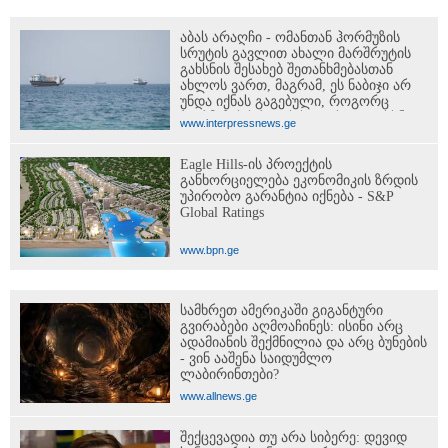
აბას არაღჩი - ომანთან ჰორმუზის
სრუტის გავლით ახალი მარშრუტის
გახსნის შესახებ შეთანხმებასთან
ახლოს ვართ, მაგრამ, ეს ნაბიჯი არ
უნდა იქნას გაგებული, როგორც
ჰორმუზის სრუტის ხელახლა გახსნა
www.interpressnews.ge
Eagle Hills-ის პროექტის
განხორციელება ეკონომიკის ზრდის
უპირობო გარანტია იქნება - S&P
Global Ratings
www.bpn.ge
სამხრეთ ამერიკაში გიგანტური
გვირაბები აღმოაჩინეს: ისინი არც
ადამიანის შექმნილია და არც ბუნების
- ვინ ააშენა საიდუმლო
ლაბირინთები?
www.allnews.ge
შექცევადია თუ არა სიბერე: დევიდ