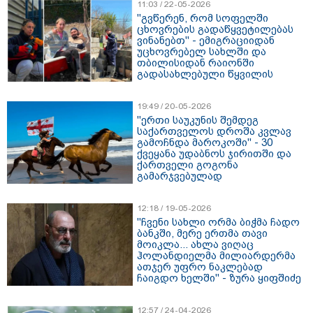
11:03 / 22-05-2026
"გვწერენ, რომ სოფელში
ცხოვრების გადაწყვეტილებას
ვინანებთ" - ემიგრაციიდან
უცხოვრებელ სახლში და
თბილისიდან რაიონში
გადასახლებული წყვილის
ამბავი
19:49 / 20-05-2026
"ერთი საუკუნის შემდეგ
საქართველოს დროშა კვლავ
გამოჩნდა მაროკოში" - 30
ქვეყანა უდაბნოს ჯირითში და
ქართველი გოგონა
გამარჯვებულად
12:18 / 19-05-2026
"ჩვენი სახლი ორმა ბიჭმა ჩადო
ბანკში, მერე ერთმა თავი
მოიკლა... ახლა ვიღაც
ჰოლანდიელმა მილიარდერმა
ათჯერ უფრო ნაკლებად
ჩაიგდო ხელში" - ზურა ყიფშიძე
12:57 / 24-04-2026